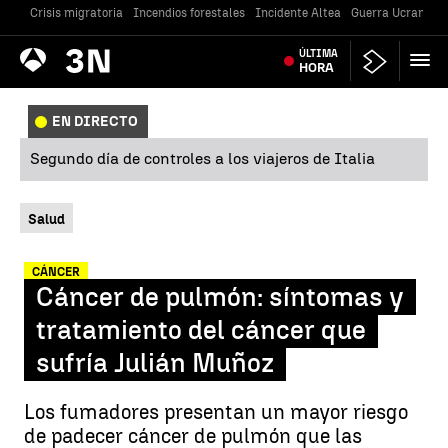
Crisis migratoria
Incendios forestales
Incidente Altea
Guerra Ucrania
Antena
ÚLTIMA
Noticias
3
HORA
EN DIRECTO
Segundo día de controles a los viajeros de Italia
Salud
CÁNCER
Cáncer de pulmón: síntomas y
tratamiento del cáncer que
sufría Julián Muñoz
Los fumadores presentan un mayor riesgo
de padecer cáncer de pulmón que las