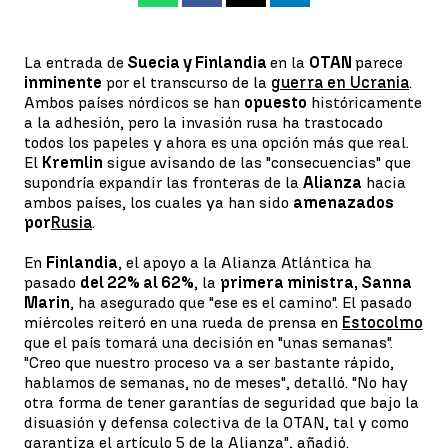
La entrada de
Suecia y Finlandia
en la
OTAN
parece
inminente
por el transcurso de la
guerra en Ucrania
.
Ambos países nórdicos se han
opuesto
históricamente
a la adhesión, pero la invasión rusa ha trastocado
todos los papeles y ahora es una opción más que real.
El
Kremlin
sigue avisando de las "consecuencias" que
supondría expandir las fronteras de la
Alianza
hacia
ambos países, los cuales ya han sido
amenazados
por
Rusia
.
En
Finlandia
, el apoyo a la Alianza Atlántica ha
pasado
del 22% al 62%
, la
primera ministra, Sanna
Marin
, ha asegurado que "ese es el camino". El pasado
miércoles reiteró en una rueda de prensa en
Estocolmo
que el país tomará una decisión en "unas semanas".
"Creo que nuestro proceso va a ser bastante rápido,
hablamos de semanas, no de meses", detalló. "No hay
otra forma de tener garantías de seguridad que bajo la
disuasión y defensa colectiva de la OTAN, tal y como
garantiza el artículo 5 de la Alianza", añadió.