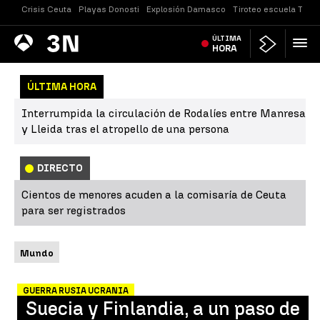
Crisis Ceuta
Playas Donosti
Explosión Damasco
Tiroteo escuela Taila
Antena
ÚLTIMA
Noticias
3
HORA
ÚLTIMA HORA
Interrumpida la circulación de Rodalíes entre Manresa
y Lleida tras el atropello de una persona
DIRECTO
Cientos de menores acuden a la comisaría de Ceuta
para ser registrados
Mundo
GUERRA RUSIA UCRANIA
Suecia y Finlandia, a un paso de