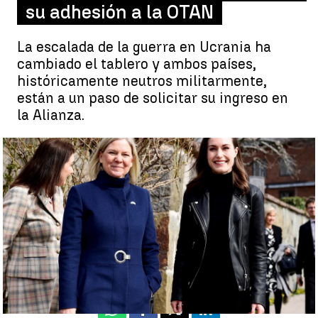
su adhesión a la OTAN
La escalada de la guerra en Ucrania ha
cambiado el tablero y ambos países,
históricamente neutros militarmente,
están a un paso de solicitar su ingreso en
la Alianza.
Suecia y Finlandia, a un paso de su adhesión a la OTAN |
Efe
Luis Alcantud
Publicado:
14 de abril de 2022, 09:08
Whatsapp
Facebook
X
Linkedin