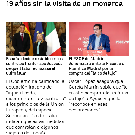
19 años sin la visita de un monarca
CRISIS MIGRATORIA
PSOE MADRID
España decide restablecer los
El PSOE de Madrid
controles fronterizos después
denunciará ante la Fiscalía a
de que Italia rechazase el
Planifica Madrid por la
ultimátum
compra del "ático de lujo"
El Gobierno ha calificado la
Óscar López asegura que
actuación italiana de
García Martín sabía que "le
"injustificada,
estaba comprando un ático
discriminatoria y contraria"
de lujo" a Ayuso y que lo
a los principios de la Unión
"reconoce en esas
Europea y del espacio
declaraciones".
Schengen. Desde Italia
indican que estas medidas
que controlan a algunos
viajeros de España