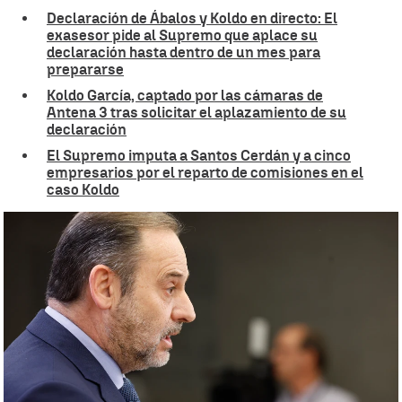
Declaración de Ábalos y Koldo en directo: El
exasesor pide al Supremo que aplace su
declaración hasta dentro de un mes para
prepararse
Koldo García, captado por las cámaras de
Antena 3 tras solicitar el aplazamiento de su
declaración
El Supremo imputa a Santos Cerdán y a cinco
empresarios por el reparto de comisiones en el
caso Koldo
La reclamación de 4.500 euros de la hija de Ábalos desvela el
entramado oculto entre Koldo y Cerdán |
EFE
Irene Delgado
Publicado:
20 de junio de 2025, 20:38