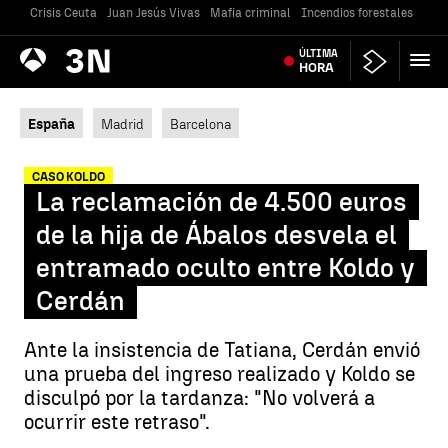
Crisis Ceuta
Juan Jesús Vivas
Mafia criminal
Incendios forestales
Vivi
Antena
ÚLTIMA
Noticias
3
HORA
España
Madrid
Barcelona
CASO KOLDO
La reclamación de 4.500 euros
de la hija de Ábalos desvela el
entramado oculto entre Koldo y
Cerdán
Ante la insistencia de Tatiana, Cerdán envió
una prueba del ingreso realizado y Koldo se
disculpó por la tardanza: "No volverá a
ocurrir este retraso".