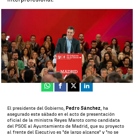
Pedro Sánchez defiende las últimas medidas aprobadas por el
Gobierno: " |
EFE
Paula V. Sisó
Publicado:
04 de febrero de 2023, 15:25
Whatsapp
Facebook
X
Linkedin
El presidente del Gobierno,
Pedro Sánchez
, ha
asegurado este sábado en el acto de presentación
oficial de la ministra Reyes Maroto como candidata
del PSOE al Ayuntamiento de Madrid, que su proyecto
al frente del Ejecutivo es "de largo alcance" y "no se