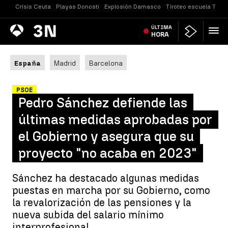
Crisis Ceuta
Playas Donosti
Explosión Damasco
Tiroteo escuela Taila
Antena
ÚLTIMA
Noticias
3
HORA
España
Madrid
Barcelona
PSOE
Pedro Sánchez defiende las
últimas medidas aprobadas por
el Gobierno y asegura que su
proyecto "no acaba en 2023"
Sánchez ha destacado algunas medidas
puestas en marcha por su Gobierno, como
la revalorización de las pensiones y la
nueva subida del salario mínimo
interprofesional.