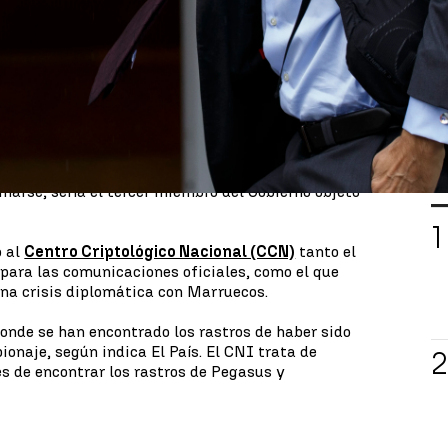
ndo Grande-Marlaska
, ha asegurado
"no tener
sto ataque informático con Pegasus a su móvil.
y a hacer ningún comentario", ha manifestado.
ndica no haber recibido alguna comunicación sobre
e tener "resultado" del rastreo realizado por el
a (CNI).
ros del programa
Pegasus
en el teléfono móvil del
L
rmarse, sería el tercer miembro del Gobierno objeto
ó al
Centro Criptológico Nacional (CCN)
tanto el
para las comunicaciones oficiales, como el que
na crisis diplomática con Marruecos.
donde se han encontrado los rastros de haber sido
onaje, según indica El País. El CNI trata de
és de encontrar los rastros de Pegasus y