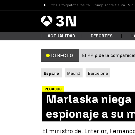
Crisis migratoria Ceuta
Trump sobre Ceuta
Vio
Antena
Noticias
3
ACTUALIDAD
DEPORTES
L
El PP pide la comparecen
DIRECTO
¿Qué
España
Madrid
Barcelona
PEGASUS
Marlaska niega 
espionaje a su 
Busc
El ministro del Interior, Fernan