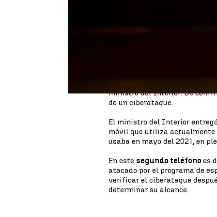
El ministro del Interior,
Ferna
conocimiento"
sobre un supue
"No tengo conocimiento, no vo
El propio Ministerio también i
el supuesto ataque. Tampoco dic
Centro Nacional de Inteligenci
El
CNI
habría encontrado rast
ministro del Interior. De confi
de un ciberataque.
El ministro del Interior entreg
móvil que utiliza actualmente 
usaba en mayo del 2021, en ple
En este
segundo teléfono
es 
atacado por el programa de espi
verificar el ciberataque despu
determinar su alcance.