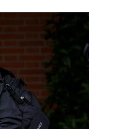
 espionaje a su móvil con Pegasus |
Getty Images