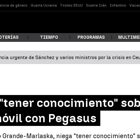
lencia de género
Guerra Ucrania
Tiroteo EEUU
Guerra Irán
Infantino
Vacac
OTERÍAS
TIEMPO
PROGRAMAS
MULTIME
cia urgente de Sánchez y varios ministros por la crisis en Ce
 estás buscando?
"tener conocimiento" sob
móvil con Pegasus
ar
do Grande-Marlaska, niega "tener conocimiento" s