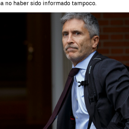
ma no haber sido informado tampoco.
Marlaska niega "tener conocimiento" sobre el supuesto
Whatsapp
Facebook
X
Linkedin
:48
2