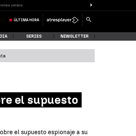
iones verano
ÚLTIMA
HORA
DIA
SERIES
NEWSLETTER
uta
re el supuesto
obre el supuesto espionaje a su