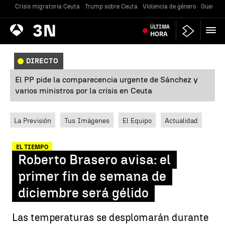
Crisis migratoria Ceuta
Trump sobre Ceuta
Violencia de género
Guerra U
Antena
ÚLTIMA
Noticias
3
HORA
DIRECTO
El PP pide la comparecencia urgente de Sánchez y
varios ministros por la crisis en Ceuta
La Previsión
Tus Imágenes
El Equipo
Actualidad
EL TIEMPO
Roberto Brasero avisa: el
primer fin de semana de
diciembre será gélido
Las temperaturas se desplomarán durante