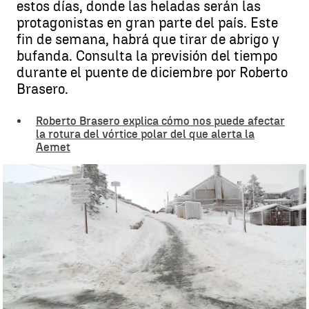
estos días, donde las heladas serán las
protagonistas en gran parte del país. Este
fin de semana, habrá que tirar de abrigo y
bufanda. Consulta la previsión del tiempo
durante el puente de diciembre por Roberto
Brasero.
Roberto Brasero explica cómo nos puede afectar
la rotura del vórtice polar del que alerta la
Aemet
Previsión del tiempo durante el puente de diciembre por Roberto
Brasero |
Antena 3 Noticias
Juan A. Vargas
Actualizado:
02 de diciembre de 2022, 09:43
Publicado:
01 de diciembre de 2022, 20:57