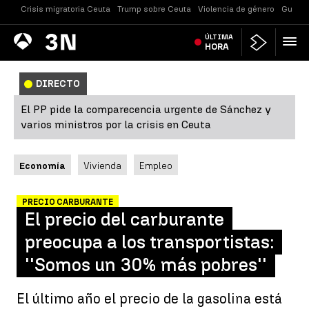
Crisis migratoria Ceuta
Trump sobre Ceuta
Violencia de género
Guerra
Antena
ÚLTIMA
Noticias
3
HORA
DIRECTO
El PP pide la comparecencia urgente de Sánchez y
varios ministros por la crisis en Ceuta
Economía
Vivienda
Empleo
PRECIO CARBURANTE
El precio del carburante
preocupa a los transportistas:
''Somos un 30% más pobres''
El último año el precio de la gasolina está