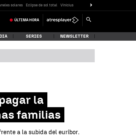
neles solares
Eclipse de sol total
Vinicius
ÚLTIMA
HORA
DIA
SERIES
NEWSLETTER
 pagar la
as familias
rente a la subida del euríbor.