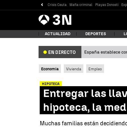
Crisis Ceuta
Mafia criminal
Playas Donosti
Exp
Antena
Noticias
3
ACTUALIDAD
DEPORTES
L
España establece con
EN DIRECTO
¿Qué
Economía
Vivienda
Empleo
HIPOTECA
Entregar las lla
hipoteca, la me
Bus
Muchas familias están decidiendo v