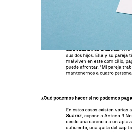
decisiones drásticas. Vanesa 
euros de hipoteca. "No puedo s
la hipoteca.
Si saco 50 euros 
Ante esta realidad, Venesa con
también baraja la opción de al
cuesta la
hipoteca
.
Su situación es drástica
. Vive
sus dos hijos. Ella y su pareja
malviven en este domicilio, p
puede afrontar. "Mi pareja tra
mantenernos a cuatro personas
¿Qué podemos hacer si no podemos pagar
En estos casos existen varias 
Suárez
, expone a Antena 3 Not
desde una carencia a un aplaza
suficiente, una quita del capit