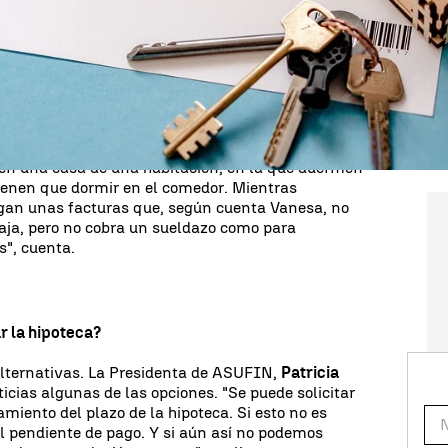
cobra 639 euros de pensión y está pagando 565
acar ni un céntimo de lo que cobro porque va para
luego los tengo que reponer
", se lamenta.
fiesa que
quiere darle su piso al banco
, aunque
quilarlo por la misma cantidad de dinero que le
 en una casa de una habitación, en la que duermen
 tienen que dormir en el comedor. Mientras
agan unas facturas que, según cuenta Vanesa, no
baja, pero no cobra un sueldazo como para
", cuenta.
 la hipoteca?
alternativas. La Presidenta de ASUFIN,
Patricia
icias algunas de las opciones. "Se puede solicitar
miento del plazo de la hipoteca. Si esto no es
al pendiente de pago. Y si aún así no podemos