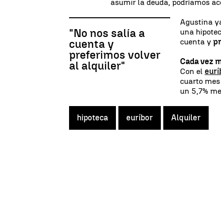
asumir la deuda, podríamos acc
Agustina y
"No nos salía a
una hipotec
cuenta y
pr
cuenta y
preferimos volver
Cada vez m
al alquiler"
Con el
eurí
cuarto mes 
un 5,7% me
hipoteca
euríbor
Alquiler