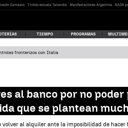
losión Damasco
Tiroteo escuela Tailandia
Manifestaciones Argentina
NASA pa
OTERÍAS
TIEMPO
PROGRAMAS
MULTIME
troles fronterizos con Italia
 estás buscando?
ves al banco por no poder
dida que se plantean much
car
olver al alquiler ante la imposibilidad de hacer f