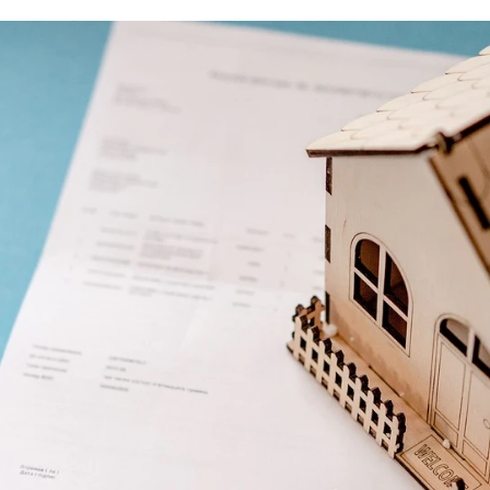
Debido a la subida del euríbor, muchas han decidido dejar su
Whatsapp
Facebook
X
Linkedin
las hipotecas
están empezando a tomar