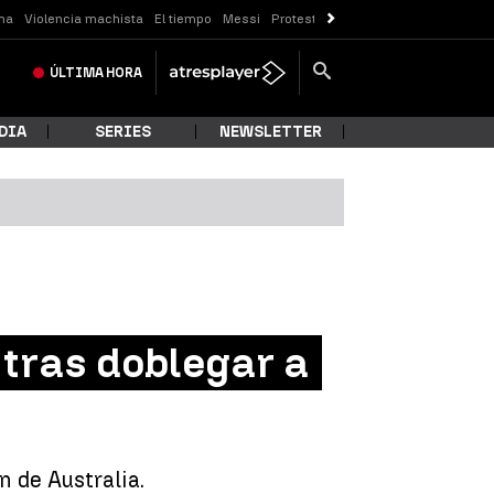
ma
Violencia machista
El tiempo
Messi
Protestas Sóller
Crisis Ceuta
ÚLTIMA
HORA
DIA
SERIES
NEWSLETTER
 tras doblegar a
 de Australia.