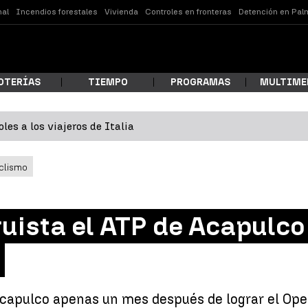
nal
Incendios forestales
Vivienda
Controles en fronteras
Detención en Pal
OTERÍAS
TIEMPO
PROGRAMAS
MULTIME
les a los viajeros de Italia
 estás buscando?
clismo
uista el ATP de Acapulco
ar
capulco apenas un mes después de lograr el Open