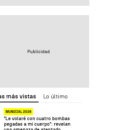
as más vistas
Lo último
MUNDIAL 2026
"Le volaré con cuatro bombas
pegadas a mi cuerpo": revelan
una amenaza de atentado