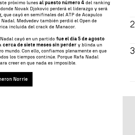
este próximo lunes
al puesto número 4
del ranking
n donde Novak Djokovic perderá el liderazgo y será
v
, que cayó en semifinales del ATP de Acapulco
 Nadal. Medvedev también perdió el Open de
ica incluida del crack de Manacor.
 Nadal cayó en un partido
fue el día 5 de agosto
la
cerca de siete meses sin perder
y blinda un
tro mundo. Con ello, confiamos plenamente en que
todos los tiempos continúe. Porque Rafa Nadal
ra creer en que nada es imposible.
eron Norrie