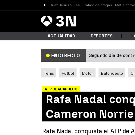
Juan Jesús Vivas
Tráfico de drogas
Mafia crimi
Antena
Noticias
3
ACTUALIDAD
DEPORTES
L
Segundo día de contro
EN DIRECTO
¿Qué
Tenis
Fútbol
Motor
Baloncesto
Ci
ATP DE ACAPULCO
Rafa Nadal conq
Cameron Norrie
Busc
Rafa Nadal conquista el ATP de A