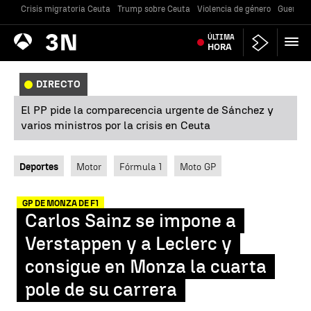
Crisis migratoria Ceuta
Trump sobre Ceuta
Violencia de género
Guerra U
Antena
ÚLTIMA
Noticias
3
HORA
DIRECTO
El PP pide la comparecencia urgente de Sánchez y
varios ministros por la crisis en Ceuta
Deportes
Motor
Fórmula 1
Moto GP
GP DE MONZA DE F1
Carlos Sainz se impone a
Verstappen y a Leclerc y
consigue en Monza la cuarta
pole de su carrera