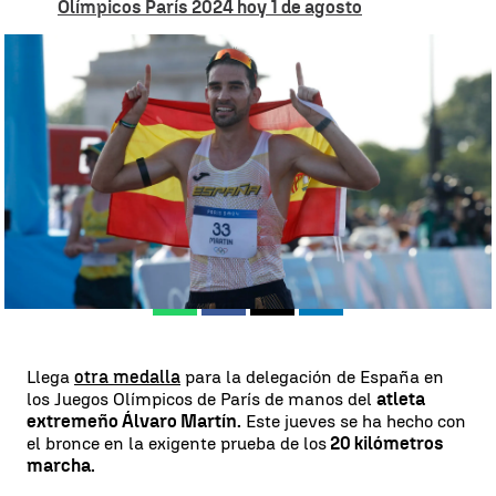
Olímpicos París 2024 hoy 1 de agosto
Segunda medalla para España: Álvaro Martín consigue el bronce en
los 20 km marcha |
EFE
Estela C. Martínez
Publicado:
01 de agosto de 2024, 09:47
Whatsapp
Facebook
X
Linkedin
Llega
otra medalla
para la delegación de España en
los Juegos Olímpicos de París de manos del
atleta
extremeño Álvaro Martín.
Este jueves se ha hecho con
el bronce en la exigente prueba de los
20 kilómetros
marcha.