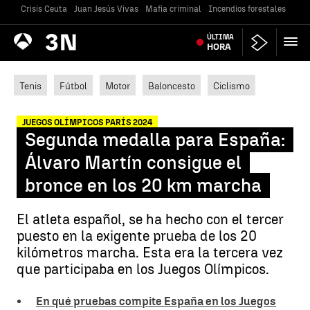
Crisis Ceuta
Juan Jesús Vivas
Mafia criminal
Incendios forestales
Vivi
Antena
ÚLTIMA
Noticias
3
HORA
Tenis
Fútbol
Motor
Baloncesto
Ciclismo
JUEGOS OLÍMPICOS PARÍS 2024
Segunda medalla para España:
Álvaro Martín consigue el
bronce en los 20 km marcha
El atleta español, se ha hecho con el tercer
puesto en la exigente prueba de los 20
kilómetros marcha. Esta era la tercera vez
que participaba en los Juegos Olímpicos.
En qué pruebas compite España en los Juegos