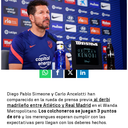
Simeone, sobre hacer el pasillo al Madrid: "Les respetamos, pero
más a nuestra gente" |
Twitter: Atlético
Juan Manuel M. Lardón
Actualizado:
07 de mayo de 2022, 13:45
Publicado:
07 de mayo de 2022, 13:40
Whatsapp
Facebook
X
Linkedin
Diego Pablo Simeone y Carlo Ancelotti han
comparecido en la rueda de prensa previa
al derbi
madrileño entre Atlético y Real Madrid
en el Wanda
Metropolitano.
Los colchoneros se juegan 3 puntos
de oro
y los merengues esperan cumplir con las
expectativas pero llegan con los deberes hechos.