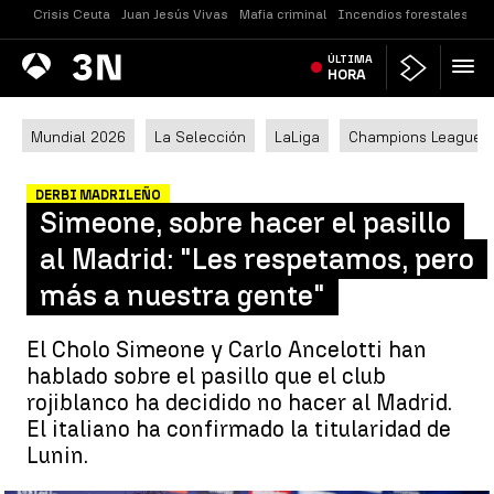
Crisis Ceuta
Juan Jesús Vivas
Mafia criminal
Incendios forestales
Vi
Antena
ÚLTIMA
Noticias
3
HORA
Mundial 2026
La Selección
LaLiga
Champions League
DERBI MADRILEÑO
Simeone, sobre hacer el pasillo
al Madrid: "Les respetamos, pero
más a nuestra gente"
El Cholo Simeone y Carlo Ancelotti han
hablado sobre el pasillo que el club
rojiblanco ha decidido no hacer al Madrid.
El italiano ha confirmado la titularidad de
Lunin.