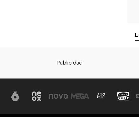
L
Aviso legal
Política de privacidad
Política de cookies
Con
ón, S.A
d.
Configuración de privacidad
Configuración de notificac