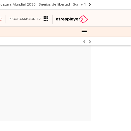
idatura Mundial 2030
Sueños de libertad
Suri y Tom Cruise
YAS verano
O
PROGRAMACIÓN TV
Anterior
Siguiente