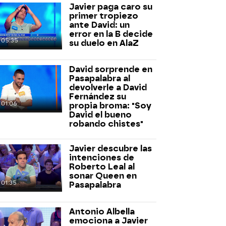
Javier paga caro su
primer tropiezo
ante David: un
error en la B decide
05:35
su duelo en AlaZ
David sorprende en
Pasapalabra al
devolverle a David
Fernández su
01:06
propia broma: "Soy
David el bueno
robando chistes"
Javier descubre las
intenciones de
Roberto Leal al
sonar Queen en
01:35
Pasapalabra
Antonio Albella
emociona a Javier