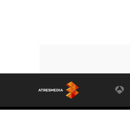
© Atresmedia Corporación de Medios de Comunicaci
- A. Isla Graciosa 13, 28703, S.S. de los Reyes, Madri
Reservados todos los derechos