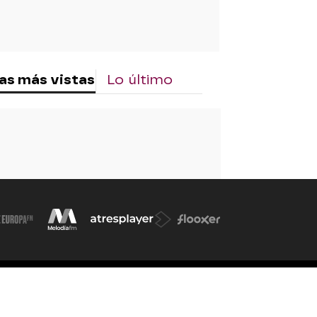
as más vistas
Lo último
d. de participación
iones
Accesibilidad