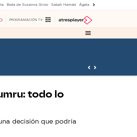
ta
Boda de Susanna Griso
Sabah Hamed
Ágata y Lola
Suri y Tom Cruise
O
PROGRAMACIÓN TV
umru: todo lo
una decisión que podría