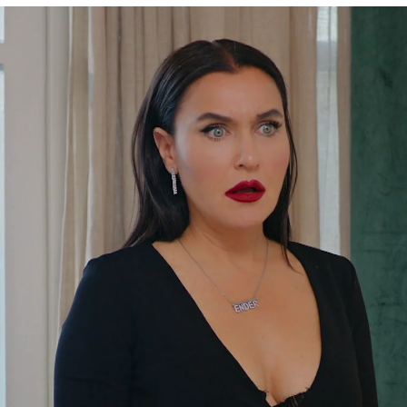
u declara su amor por primera vez a Caner
Whatsapp
Facebook
X
Flipboa
16:59