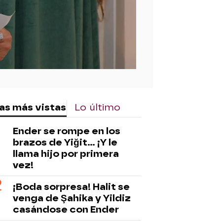
as más vistas
Lo último
Ender se rompe en los
brazos de Yiğit… ¡Y le
llama hijo por primera
vez!
¡Boda sorpresa! Halit se
venga de Şahika y Yildiz
casándose con Ender