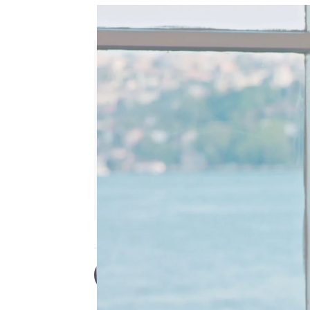
“Yo también te quiero”: Kumr
Desirée Castillo
Publicado:
23 de agosto de 2024, 