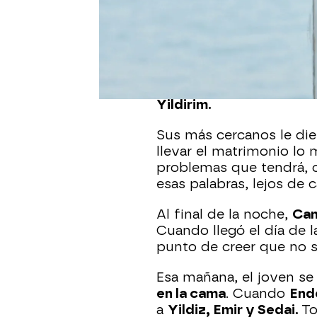
La noche previa de la b
cena en la terraza de l
cercanos para celebrar s
hermano de Ender se si
exigían estar a la altur
Yildirim.
Sus más cercanos le di
llevar el matrimonio lo 
problemas que tendrá, 
esas palabras, lejos de 
Al final de la noche,
Can
Cuando llegó el día de l
punto de creer que no s
Esa mañana, el joven se
en la cama
. Cuando
End
a
Yildiz, Emir y Sedai.
To