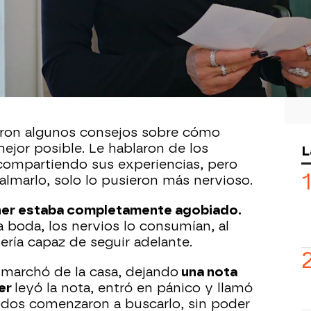
oda,
Caner y Kumru
organizaron una
a mansión con familiares y amigos
u amor y felicidad. Sin embargo, el
ntió
abrumado por la presión.
Todos le
a, sobre todo por ser el yerno de
Doğan
eron algunos consejos sobre cómo
mejor posible. Le hablaron de los
L
compartiendo sus experiencias, pero
calmarlo, solo lo pusieron más nervioso.
er estaba completamente agobiado.
a boda, los nervios lo consumían, al
ería capaz de seguir adelante.
 marchó de la casa, dejando
una nota
er
leyó la nota, entró en pánico y llamó
dos comenzaron a buscarlo, sin poder