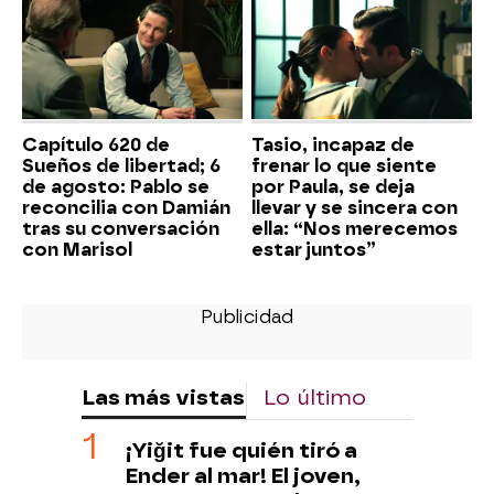
Capítulo 620 de
Tasio, incapaz de
Sueños de libertad; 6
frenar lo que siente
de agosto: Pablo se
por Paula, se deja
reconcilia con Damián
llevar y se sincera con
tras su conversación
ella: “Nos merecemos
con Marisol
estar juntos”
Las más vistas
Lo último
¡Yiğit fue quién tiró a
Ender al mar! El joven,