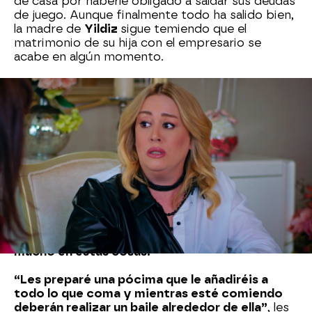
de casa por haberle obligado a saldar sus deudas
de juego. Aunque finalmente todo ha salido bien,
la madre de
Yildiz
sigue temiendo que el
matrimonio de su hija con el empresario se
acabe en algún momento.
Asuman
cree que, si
Yildiz
se queda embarazada
de
Doğan
, su matrimonio durará para siempre y
por eso quiere que su hija se quede embarazada
cuanto antes.
¡Además tiene muchas ganas de
volver a ser abuela y de que Halit Can tenga un
hermanito o hermanita!
Acompañada de
Emir
,
Asuman
ha acudido a una
curandera que ha encontrado por internet para
que le ayude a provocar que
Yildiz
se vuelva a
quedar embarazada cuanto antes.
¡Ella cree
mucho en estas cosas!
“Les preparé una pócima que le añadiréis a
todo lo que coma y mientras esté comiendo
deberán realizar un baile alrededor de ella”
, les