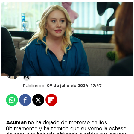
Dogan deja a Yildiz sin palabras: ¡saldará la
deuda de Asuman y abre una cuenta
bancaria a su mujer!
Patri Bea
Publicado:
09 de julio de 2024, 17:47
Whatsapp
Facebook
X
Flipboard
Asuman
no ha dejado de meterse en líos
últimamente y ha temido que su yerno la echase