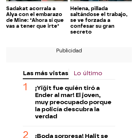
Sadakat acorrala a
Helena, pillada
Alya con el embarazo
saltándose el trabajo,
de Mine: "Ahora sí que
se ve forzada a
vas a tener que irte"
confesar su gran
secreto
Las más vistas
Lo último
¡Yiğit fue quién tiró a
Ender al mar! El joven,
muy preocupado porque
la policía descubra la
verdad
¡Boda sorpresa! Halit se