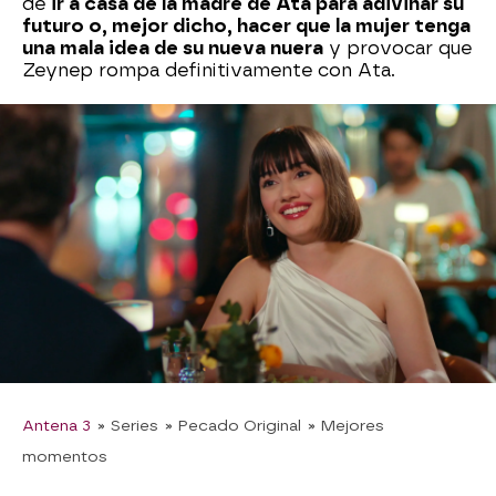
de
ir a casa de la madre de Ata para adivinar su
futuro o, mejor dicho, hacer que la mujer tenga
una mala idea de su nueva nuera
y provocar que
Zeynep rompa definitivamente con Ata.
Además de todo lo que le han dicho, la idea de
ir
disfrazados de videntes
no ha dado resultados
positivos. Cuando Zeynep ha llegado a la casa de
su suegra para presentarse y ha visto la
situación,
¡no podía creerlo!
Después de todo lo ocurrido, ha decidido poner
fin a su noviazgo y no volver a verse más. Sin
embargo,
Ata le ha pedido que se olvide de
todo
, demostrándole cuánto la quiere.
¿Conseguirán su final feliz soñado?
Antena 3
» Series
» Pecado Original
» Mejores
momentos