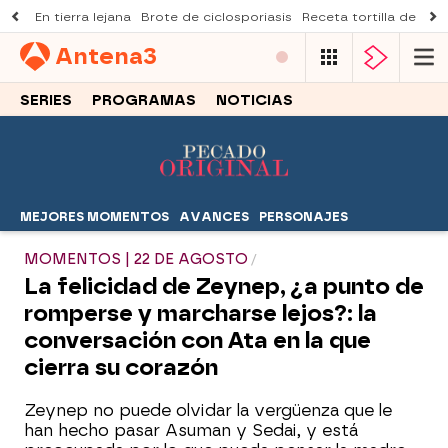
En tierra lejana
Brote de ciclosporiasis
Receta tortilla de pist
Antena
3
SERIES
PROGRAMAS
NOTICIAS
MEJORES MOMENTOS
AVANCES
PERSONAJES
MOMENTOS | 22 DE AGOSTO
La felicidad de Zeynep, ¿a punto de
romperse y marcharse lejos?: la
conversación con Ata en la que
cierra su corazón
Zeynep no puede olvidar la vergüenza que le
han hecho pasar Asuman y Sedai, y está