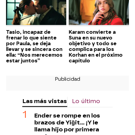
Tasio, incapaz de
Karam convierte a
frenar lo que siente
Suna en su nuevo
por Paula, se deja
objetivo y todo se
llevar y se sincera con
complica para los
ella: “Nos merecemos
Korhan en el próximo
estar juntos”
capítulo
Las más vistas
Lo último
Ender se rompe en los
brazos de Yiğit… ¡Y le
llama hijo por primera