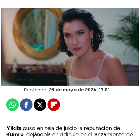
Un inesperado te quiero y una propuesta
seria de amor entre Çagatay y Kumru
Desirée Castillo
Publicado:
29 de mayo de 2024, 17:01
Whatsapp
Facebook
X
Flipboard
Yildiz
puso en tela de juicio la reputación de
Kumru
, dejándola en ridículo en el lanzamiento de