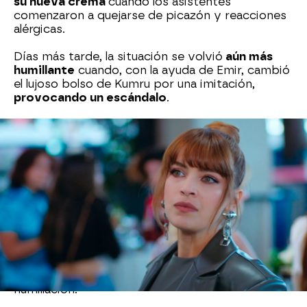
su nueva crema
cuando los asistentes
comenzaron a quejarse de picazón y reacciones
alérgicas.
Días más tarde, la situación se volvió
aún más
humillante
cuando, con la ayuda de Emir, cambió
el lujoso bolso de Kumru por una imitación,
provocando un escándalo
.
Después de este incidente,
Ender
, intentando
ganarse el afecto de la hija de su novio,
Doğan
,
ha intervenido con su advertencia.
Sin rodeos, le ha dicho que
ha analizado la
situación
y no es casualidad. "¿No te parece que
últimamente te han ocurrido muchas cosas?", le
ha preguntado.
A pesar de la astucia de la mejor amiga de
Yildiz
,
Kumru no sabe que su vecina está detrás de la
humillación.