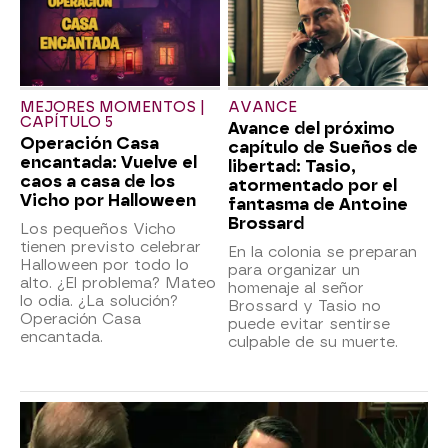
MEJORES MOMENTOS |
AVANCE
CAPÍTULO 5
Avance del próximo
Operación Casa
capítulo de Sueños de
encantada: Vuelve el
libertad: Tasio,
caos a casa de los
atormentado por el
Vicho por Halloween
fantasma de Antoine
Brossard
Los pequeños Vicho
tienen previsto celebrar
En la colonia se preparan
Halloween por todo lo
para organizar un
alto. ¿El problema? Mateo
homenaje al señor
lo odia. ¿La solución?
Brossard y Tasio no
Operación Casa
puede evitar sentirse
encantada.
culpable de su muerte.