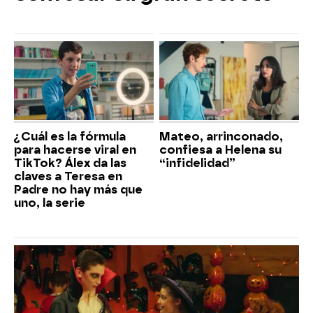
¿Cuál es la fórmula
Mateo, arrinconado,
para hacerse viral en
confiesa a Helena su
TikTok? Álex da las
“infidelidad”
claves a Teresa en
Padre no hay más que
uno, la serie