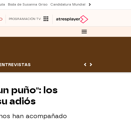
uta
Boda de Susanna Griso
Candidatura Mundial 2030
Laura Rozalen de S
O
PROGRAMACIÓN TV
ENTREVISTAS
n puño": los
su adiós
e nos han acompañado