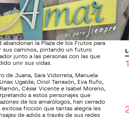
espiden algunos de los vecinos que han
s a lo largo de estos meses cargados
onajes de Manolín, Emma, Maica,
el, Estefanía, Socorro, Virginia, Fabián
d abandonan la Plaza de los Frutos para
r sus caminos, pintando un futuro
L
ador junto a las personas con las que
ido unir sus vidas.
ro de Juana, Sara Vidorreta, Manuela
Unax Ugalde, Oriol Tarrasón, Eva Rufo,
 Ramón, César Vicente e Isabel Moreno,
erpretando a estos personajes que
orazones de los amarólogos, han cerrado
 exitosa ficción que tantas alegría les
sajes de adiós a través de sus redes