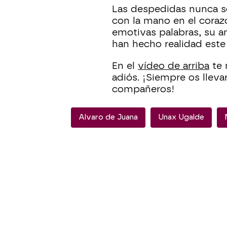
Las despedidas nunca son
con la mano en el coraz
emotivas palabras, su a
han hecho realidad este
En el
vídeo de arriba
te 
adiós. ¡Siempre os llev
compañeros!
Alvaro de Juana
Unax Ugalde