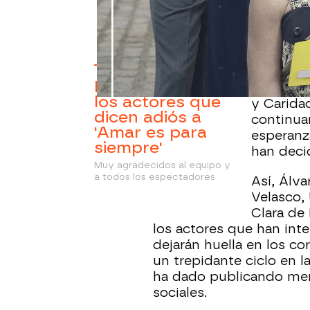
su fin, y con ella se d
compartido sus historia
de emoción.
Los pers
Los mensajes de
Gorka, Ab
los actores que
y Carida
dicen adiós a
continua
'Amar es para
esperanz
siempre'
han decid
Muy agradecidos al equipo y
a todos los espectadores
Así, Álva
Velasco, 
Clara de
los actores que han int
dejarán huella en los c
un trepidante ciclo en la
ha dado publicando men
sociales.