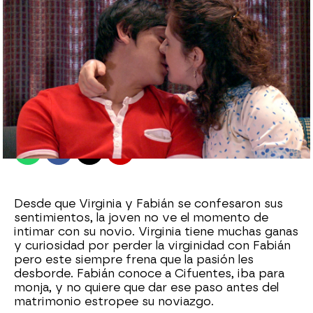
antena3.com
Madrid
Publicado:
06 de septiembre de 2021, 17:26
Whatsapp
Facebook
X
Flipboard
Desde que Virginia y Fabián se confesaron sus
sentimientos, la joven no ve el momento de
intimar con su novio. Virginia tiene muchas ganas
y curiosidad por perder la virginidad con Fabián
pero este siempre frena que la pasión les
desborde. Fabián conoce a Cifuentes, iba para
monja, y no quiere que dar ese paso antes del
matrimonio estropee su noviazgo.