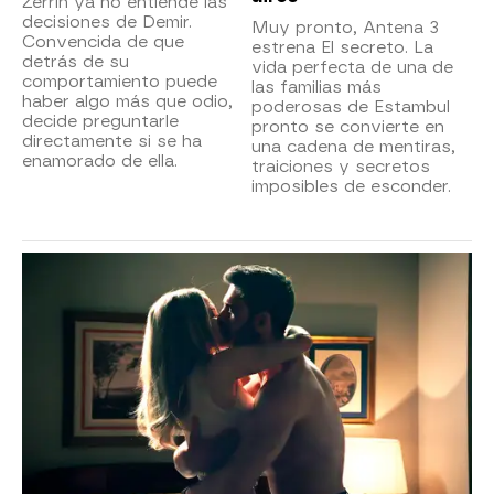
Zerrin ya no entiende las
decisiones de Demir.
Muy pronto, Antena 3
Convencida de que
estrena El secreto. La
detrás de su
vida perfecta de una de
comportamiento puede
las familias más
haber algo más que odio,
poderosas de Estambul
decide preguntarle
pronto se convierte en
directamente si se ha
una cadena de mentiras,
enamorado de ella.
traiciones y secretos
imposibles de esconder.