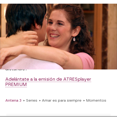
Preocupada y atemorizada, Virginia le consultaba
a Gorka si iría al infierno por perder la virginidad
antes del matrimonio, pero Etura le hizo ver que
no porque ella es buena persona y porque lo
haría por amor.
La joven lo vuelve a intentar en un encuentro a
solas con Fabián pero la actitud del joven frustra
a Virginia que no comparte sus motivos.
¿Será el sexo un motivo para que la pareja se
distancie?
Adelántate a la emisión de ATRESplayer
PREMIUM
Antena 3
» Series
» Amar es para siempre
» Momentos