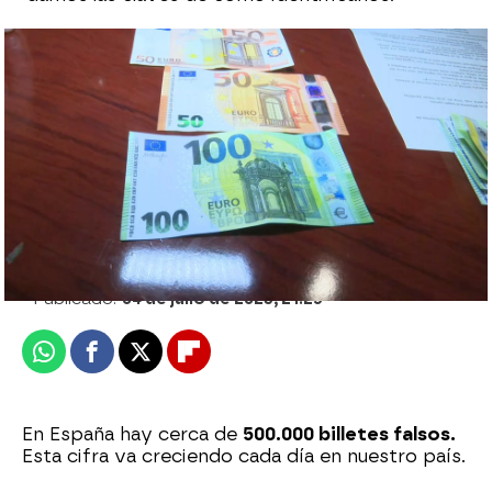
Le estafaron 22 mil euros haciéndose
pasar por un falso comercial: "Monté una
feria y se fue sin pagarme nada"
antena3.com
Publicado:
04 de julio de 2023, 21:25
Whatsapp
Facebook
X
Flipboard
En España hay cerca de
500.000 billetes falsos.
Esta cifra va creciendo cada día en nuestro país.