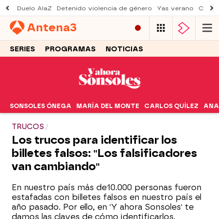
Duelo AlaZ
Detenido violencia de género
Yas verano
Creci
Antena
3
SERIES
PROGRAMAS
NOTICIAS
SONSOLES ÓNEGA
MARÍA DEL MONTE
CARLOS QUÍLEZ
ANA
TRUCOS
Los trucos para identificar los
billetes falsos: "Los falsificadores
van cambiando"
En nuestro país más de
10.000 personas fueron
estafadas con billetes falsos en nuestro país el
año pasado. Por ello, en 'Y ahora Sonsoles' te
damos las claves de cómo identificarlos.