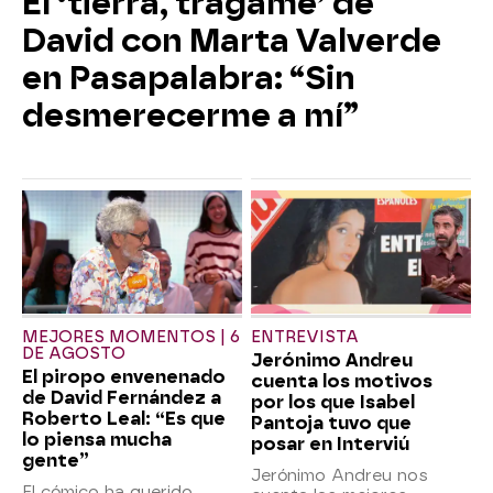
El ‘tierra, trágame’ de
David con Marta Valverde
en Pasapalabra: “Sin
desmerecerme a mí”
MEJORES MOMENTOS | 6
ENTREVISTA
DE AGOSTO
Jerónimo Andreu
El piropo envenenado
cuenta los motivos
de David Fernández a
por los que Isabel
Roberto Leal: “Es que
Pantoja tuvo que
lo piensa mucha
posar en Interviú
gente”
Jerónimo Andreu nos
El cómico ha querido