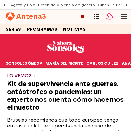
Ágata y Lola
Detenido violencia de género
Cihan En tierra le
Antena
3
SERIES
PROGRAMAS
NOTICIAS
SONSOLES ÓNEGA
MARÍA DEL MONTE
CARLOS QUÍLEZ
ANA
LO VEMOS
Kit de supervivencia ante guerras,
catástrofes o pandemias: un
experto nos cuenta cómo hacernos
el nuestro
Bruselas recomienda que todo europeo tenga
en casa un kit de supervivencia en caso de