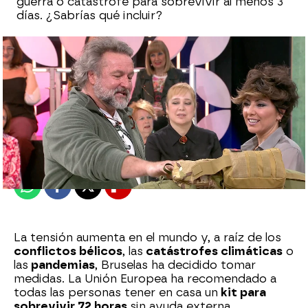
guerra o catástrofe para sobrevivir al menos 3
días. ¿Sabrías qué incluir?
Sara Sanz Navarro
Publicado:
26 de marzo de 2025, 17:20
Whatsapp
Facebook
X
Flipboard
La tensión aumenta en el mundo y, a raíz de los
conflictos bélicos
, las
catástrofes climáticas
o
las
pandemias
, Bruselas ha decidido tomar
medidas. La Unión Europea ha recomendado a
todas las personas tener en casa un
kit para
sobrevivir 72 horas
sin ayuda externa.