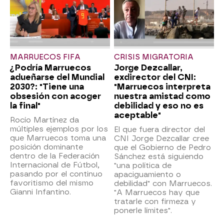
MARRUECOS FIFA
CRISIS MIGRATORIA
¿Podría Marruecos
Jorge Dezcallar,
adueñarse del Mundial
exdirector del CNI:
2030?: "Tiene una
"Marruecos interpreta
obsesión con acoger
nuestra amistad como
la final"
debilidad y eso no es
aceptable"
Rocío Martínez da
múltiples ejemplos por los
El que fuera director del
que Marruecos toma una
CNI Jorge Dezcallar cree
posición dominante
que el Gobierno de Pedro
dentro de la Federación
Sánchez está siguiendo
Internacional de Fútbol,
"una política de
pasando por el continuo
apaciguamiento o
favoritismo del mismo
debilidad" con Marruecos.
Gianni Infantino.
"A Marruecos hay que
tratarle con firmeza y
ponerle límites".