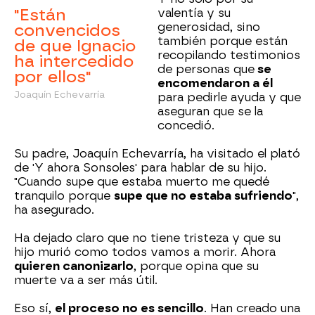
"Están
valentía y su
generosidad, sino
convencidos
también porque están
de que Ignacio
recopilando testimonios
ha intercedido
de personas que
se
por ellos"
encomendaron a él
Joaquín Echevarría
para pedirle ayuda y que
aseguran que se la
concedió.
Su padre, Joaquín Echevarría, ha visitado el plató
de 'Y ahora Sonsoles' para hablar de su hijo.
"Cuando supe que estaba muerto me quedé
tranquilo porque
supe que no estaba sufriendo
",
ha asegurado.
Ha dejado claro que no tiene tristeza y que su
hijo murió como todos vamos a morir. Ahora
quieren canonizarlo
, porque opina que su
muerte va a ser más útil.
Eso sí,
el proceso no es sencillo
. Han creado una