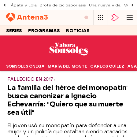
Ágata y Lola
Brote de ciclosporiasis
Una nueva vida
Muere 
Antena
3
SERIES
PROGRAMAS
NOTICIAS
SONSOLES ÓNEGA
MARÍA DEL MONTE
CARLOS QUÍLEZ
ANA
FALLECIDO EN 2017
La familia del 'héroe del monopatín'
busca canonizar a Ignacio
Echevarría: "Quiero que su muerte
sea útil"
El joven usó su monopatín para defender a una
mujer y un policía que estaban siendo atacados