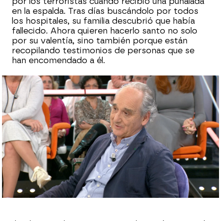
por los terroristas cuando recibió una puñalada
en la espalda. Tras días buscándolo por todos
los hospitales, su familia descubrió que había
fallecido. Ahora quieren hacerlo santo no solo
por su valentía, sino también porque están
recopilando testimonios de personas que se
han encomendado a él.
Sara Ruiz
Publicado:
30 de enero de 2024, 19:03
Whatsapp
Facebook
X
Flipboard