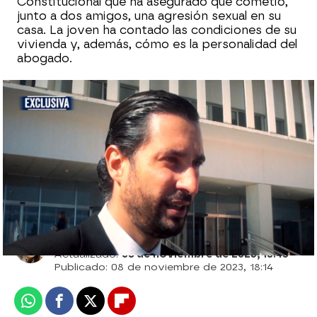
Constitucional que ha asegurado que cometió,
junto a dos amigos, una agresión sexual en su
casa. La joven ha contado las condiciones de su
vivienda y, además, cómo es la personalidad del
abogado.
¿Dónde está Cándido Conde-Pumpido Jr,
investigado por una presunta agresión
sexual en grupo?
Sara Ruiz
Actualizado:
08 de noviembre de 2023, 18:43
Publicado:
08 de noviembre de 2023, 18:14
Whatsapp
Facebook
X
Flipboard