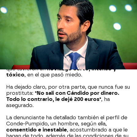
En 'Y ahora Sonsoles' hemos hablado con la
denunciante y nos ha asegurado que en el
momento en que la actriz estaba en televisión,
ella y el abogado
estaban juntos en la cama
.
"Estábamos teniendo relaciones sexuales con la
tele puesta", ha asegurado.
Además, en el programa nos hicimos eco de qué
tipo de relación mantenía esta joven brasileña
con Conde-Pumpido Jr. Ella ha asegurado que el
abogado le "hacía hacer cosas que no quería" y
que tuvieron un
noviazgo corto, intenso y
tóxico
, en el que pasó miedo.
Ha dejado claro, por otra parte, que nunca fue su
prostituta:
"No salí con Cándido por dinero.
Todo lo contrario, le dejé 200 euros"
, ha
asegurado.
La denunciante ha detallado también el perfil de
Conde-Pumpido, un hombre, según ella,
consentido e inestable
, acostumbrado a que le
hagan de todo, además de las condiciones de su