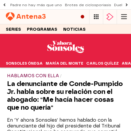
Padre no hay más que uno
Brotes de ciclosporiasis
Duelo Al
Antena
3
SERIES
PROGRAMAS
NOTICIAS
SONSOLES ÓNEGA
MARÍA DEL MONTE
CARLOS QUÍLEZ
ANA
HABLAMOS CON ELLA
La denunciante de Conde-Pumpido
Jr. habla sobre su relación con el
abogado: "Me hacía hacer cosas
que no quería"
En 'Y ahora Sonsoles' hemos hablado con la
denunciante del hijo del presidente del Tribunal