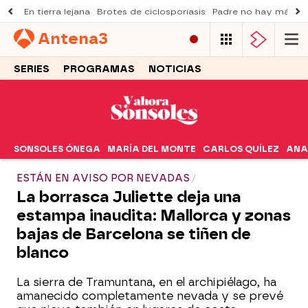
En tierra lejana
Brotes de ciclosporiasis
Padre no hay más q
Antena
3
SERIES
PROGRAMAS
NOTICIAS
SONSOLES ÓNEGA
MARÍA DEL MONTE
CARLOS QUÍLEZ
ANA
ESTÁN EN AVISO POR NEVADAS
La borrasca Juliette deja una
estampa inaudita: Mallorca y zonas
bajas de Barcelona se tiñen de
blanco
La sierra de Tramuntana, en el archipiélago, ha
amanecido completamente nevada y se prevé