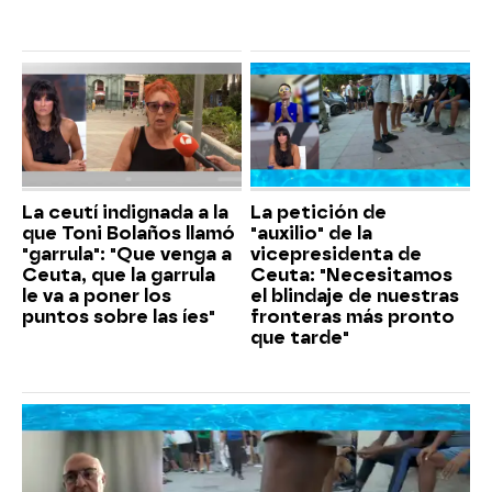
La ceutí indignada a la
La petición de
que Toni Bolaños llamó
"auxilio" de la
"garrula": "Que venga a
vicepresidenta de
Ceuta, que la garrula
Ceuta: "Necesitamos
le va a poner los
el blindaje de nuestras
puntos sobre las íes"
fronteras más pronto
que tarde"