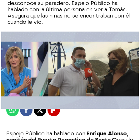
desconoce su paradero. Espejo Público ha
hablado con la última persona en ver a Tomás.
Asegura que las niñas no se encontraban con él
cuando le vio.
Espejo Público
Publicado:
30 de abril de 2021, 11:17
Whatsapp
Facebook
X
Flipboard
Espejo Público ha hablado con
Enrique Alonso,
capitán del Puerto Deportivo de Santa Cruz
de