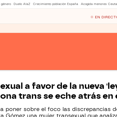
e género
Duelo AlaZ
Crecimiento población España
Acogida menores Ceuta
EN DIRECT
ual a favor de la nueva 'ley
sona trans se eche atrás en
a poner sobre el foco las discrepancias de
a Gómez una mujer transexual que analiz