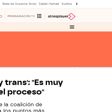
Boda de Susanna Griso
Sabah Hamed
Sueños de libertad
Suri y Tom Cr
O
PROGRAMACIÓN TV
 trans': "Es muy
 el proceso"
 la coalición de
a los puntos más