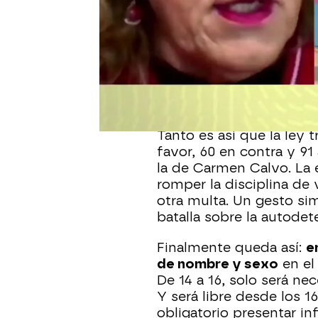
Publicado:
17 de febrero de 2023, 1
En pleno terremoto por l
conseguido aprobar otra
nueva ley del aborto
y 
división dentro del mov
Gobierno.
Tanto es así que la ley 
favor, 60 en contra y 91
la de Carmen Calvo. La e
romper la disciplina de
otra multa. Un gesto s
batalla sobre la autode
Finalmente queda así:
e
de nombre y sexo
en el 
De 14 a 16, solo será ne
Y será libre desde los 1
obligatorio presentar i