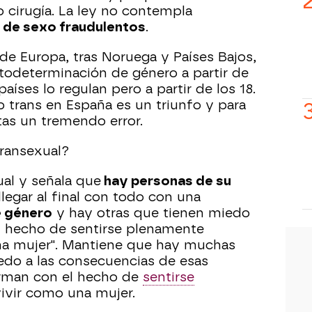
cirugía. La ley no contempla
de sexo fraudulentos
.
 de Europa, tras Noruega y Países Bajos,
utodeterminación de género a partir de
aíses lo regulan pero a partir de los 18.
vo trans en España es un triunfo y para
as un tremendo error.
transexual?
ual y señala que
hay personas de su
legar al final con todo con una
e género
y hay otras que tienen miedo
el hecho de sentirse plenamente
na mujer". Mantiene que hay muchas
edo a las consecuencias de esas
rman con el hecho de
sentirse
ivir como una mujer.