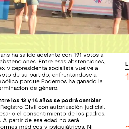
1:22
a ley del 'solo sí es sí' Podemos ha
s dos leyes de gran calado político:
la
la
ley trans
. Esta última con gran
imiento feminista y del propio
trans ha salido adelante con 191 votos a
 abstenciones. Entre esas abstenciones,
L
x vicepresidenta socialista vuelve a
 voto de su partido, enfrentándose a
imbólico porque Podemos ha ganado la
terminación de género.
ntre los 12 y 14 años se podrá cambiar
Registro Civil con autorización judicial.
cesario el consentimiento de los padres.
6. A partir de esa edad no será
nformes médicos y psiquiátricos. Ni