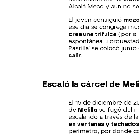
Alcalá Meco y aún no se
El joven consiguió
mezcl
ese día se congrega m
crea una trifulca
(por el
espontánea u orquestad
Pastilla' se colocó junto
salir
.
Escaló la cárcel de Meli
El 15 de diciembre de 20
de
Melilla
se fugó del m
escalando a través de la
en ventanas y techado
perímetro, por donde co