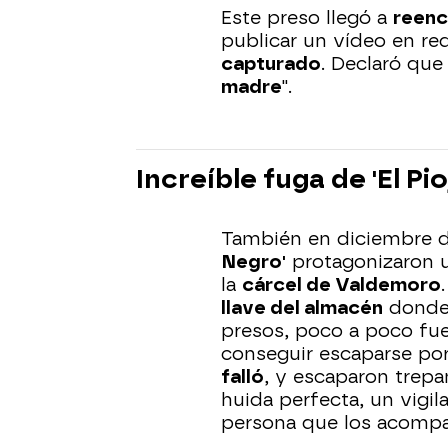
Este preso llegó a
reenc
publicar un vídeo en re
capturado
. Declaró que
madre
".
Increíble fuga de 'El Pio
También en diciembre 
Negro'
protagonizaron u
la
cárcel de Valdemoro
llave del almacén
donde 
presos, poco a poco fue
conseguir escaparse por 
falló
, y escaparon trep
huida perfecta, un vigil
persona que los acompa