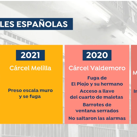
Whatsapp
Facebook
X
Flipboa
:51
ocido como '
El Pastilla
', sigue en