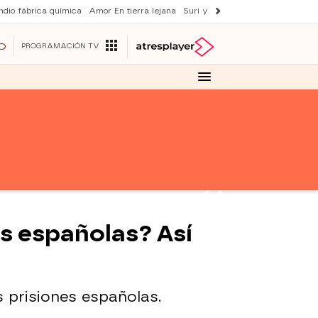
ndio fábrica química
Amor En tierra lejana
Suri y Tom Cruise
La ruleta de 
O
PROGRAMACIÓN TV
s españolas? Así
as prisiones españolas.