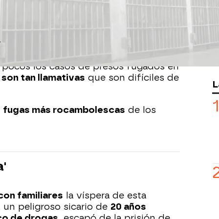
después de
fugarse de la prisión de
n solo encabeza la lista de las
22
rceles españolas.
ndicato JUPOL ha asegurado que este
os de lo que pensamos". Y es cierto
n pocos los casos de presos fugados en
 son tan llamativas
que son difíciles de
L
s
fugas más rocambolescas
de los
a'
on familiares
la víspera de esta
, un peligroso sicario de
20 años
co de drogas
, escapó de la prisión de