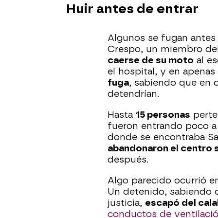
Huir antes de entrar
Algunos se fugan antes 
Crespo, un miembro de
caerse de su moto
al es
el hospital, y en apena
fuga
, sabiendo que en cu
detendrían.
Hasta
15 personas
perte
fueron entrando poco a p
donde se encontraba S
abandonaron el centro s
después.
Algo parecido ocurrió 
Un detenido, sabiendo q
justicia,
escapó del cal
conductos de ventilaci