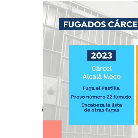
María Gil
Publicado:
04 de enero de 2024, 13
El peligroso sicario con