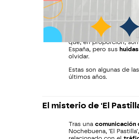
paradero desconocido 
Alcalá Meco
. Este jove
grandes fugas
de las cá
Ibón Domínguez, del si
tipo de cosas pasa "men
que, en proporción, so
España, pero sus
huidas
olvidar.
Estas son algunas de la
últimos años.
El misterio de 'El Pastill
Tras una
comunicación c
Nochebuena, 'El Pastilla'
relacionado con el
tráfi