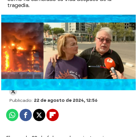
tragedia.
Susanna Griso entra en el edificio
incendiado en Campanar: "Parece un
escenario de guerra"
Espejo Público
Publicado:
22 de agosto de 2024, 12:56
Whatsapp
Facebook
X
Flipboard