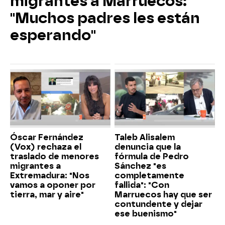
migrantes a Marruecos:
"Muchos padres les están
esperando"
Óscar Fernández
Taleb Alisalem
(Vox) rechaza el
denuncia que la
traslado de menores
fórmula de Pedro
migrantes a
Sánchez "es
Extremadura: "Nos
completamente
vamos a oponer por
fallida": "Con
tierra, mar y aire"
Marruecos hay que ser
contundente y dejar
ese buenismo"