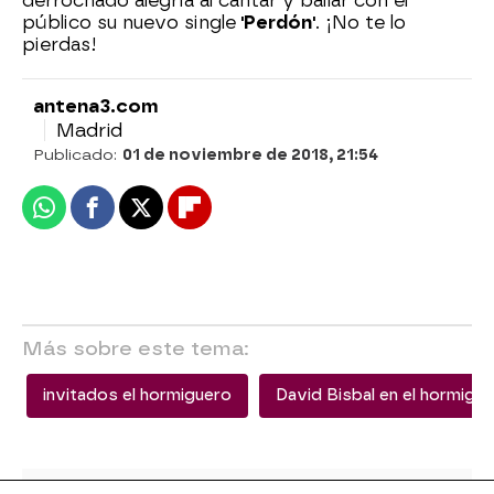
derrochado alegría al cantar y bailar con el
público su nuevo single
'Perdón'
. ¡No te lo
pierdas!
antena3.com
Madrid
Publicado:
01 de noviembre de 2018, 21:54
Whatsapp
Facebook
X
Flipboard
Más sobre este tema:
invitados el hormiguero
David Bisbal en el hormigu