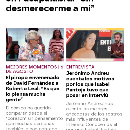
desmerecerme a mí”
MEJORES MOMENTOS | 6
ENTREVISTA
DE AGOSTO
Jerónimo Andreu
El piropo envenenado
cuenta los motivos
de David Fernández a
por los que Isabel
Roberto Leal: “Es que
Pantoja tuvo que
lo piensa mucha
posar en Interviú
gente”
Jerónimo Andreu nos
El cómico ha querido
cuenta las mejores
compartir desde el
anécdotas de los rostros
“corazón” un pensamiento
más influyentes de
que muchas personas
Interviú. Conocemos el
también le han contado
por qué Isabel Pantoja