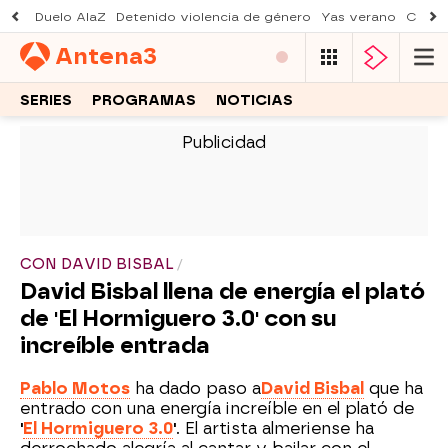
Duelo AlaZ
Detenido violencia de género
Yas verano
Creci
Antena
3
SERIES
PROGRAMAS
NOTICIAS
-
CON DAVID BISBAL
David Bisbal llena de energía el plató
de 'El Hormiguero 3.0' con su
increíble entrada
Pablo Motos
ha dado paso a
David Bisbal
que ha
entrado con una energía increíble en el plató de
'
El Hormiguero 3.0
'
. El artista almeriense ha