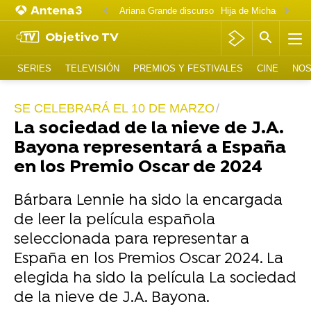
Ariana Grande discurso
Objetivo TV
SERIES
TELEVISIÓN
PREMIOS Y FESTIVALES
CINE
NOS
SE CELEBRARÁ EL 10 DE MARZO
La sociedad de la nieve de J.A.
Bayona representará a España
en los Premio Oscar de 2024
Bárbara Lennie ha sido la encargada
de leer la película española
seleccionada para representar a
España en los Premios Oscar 2024. La
elegida ha sido la película La sociedad
de la nieve de J.A. Bayona.