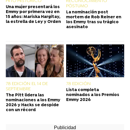
HITO HISTÓRICO
RECONOCIMIENTO
PÓSTUMO
Una mujer presentará los
Emmy por primera vez en
La nominación post
15 años: Mariska Hargitay,
mortem de Rob Reiner en
la estrella de Ley y Orden
los Emmy tras su trágico
asesinato
78 EDICIÓN EL 14 DE
78 EDICIÓN
SEPTIEMBRE
Lista completa
nominados a los Premios
The Pitt lidera las
Emmy 2026
nominaciones a los Emmy
2026 y Hacks se despide
con un récord