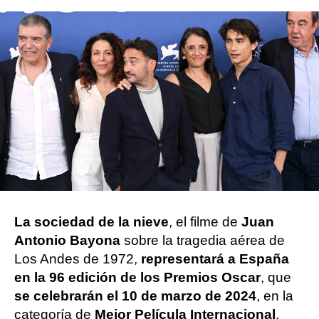
Efe
Publicado:
20 de septiembre de 2023, 12:20
Whatsapp
Facebook
X
Flipboard
La sociedad de la nieve
, el filme de
Juan
Antonio Bayona
sobre la tragedia aérea de
Los Andes de 1972,
representará a España
en la 96 edición de los Premios Oscar
, que
se celebrarán el 10 de marzo de 2024
, en la
categoría de
Mejor Película Internacional
.