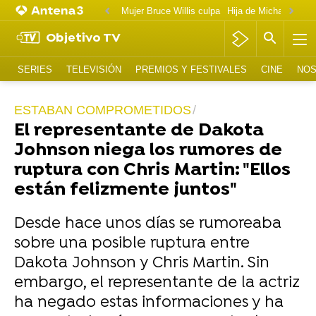
Mujer Bruce Willis culpa
Objetivo TV
SERIES
TELEVISIÓN
PREMIOS Y FESTIVALES
CINE
NOS
ESTABAN COMPROMETIDOS
El representante de Dakota
Johnson niega los rumores de
ruptura con Chris Martin: "Ellos
están felizmente juntos"
Desde hace unos días se rumoreaba
sobre una posible ruptura entre
Dakota Johnson y Chris Martin. Sin
embargo, el representante de la actriz
ha negado estas informaciones y ha