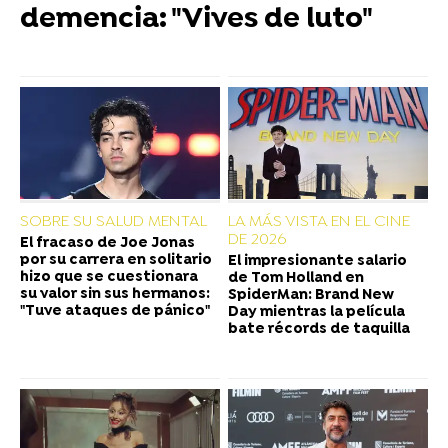
demencia: "Vives de luto"
SOBRE SU SALUD MENTAL
LA MÁS VISTA EN EL CINE
DE 2026
El fracaso de Joe Jonas
por su carrera en solitario
El impresionante salario
hizo que se cuestionara
de Tom Holland en
su valor sin sus hermanos:
SpiderMan: Brand New
"Tuve ataques de pánico"
Day mientras la película
bate récords de taquilla