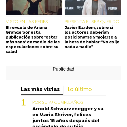
VISTO EN LAS REDES
PRESENTA EL SER QUERIDO
El revuelo de Ariana
Javier Bardem, sobre si
Grande por esta
los actores deberían
publicación sobre "estar
posicionarse y mojarse a
más sana" en medio de las
la hora de hablar: "No exijo
especulaciones sobre su
nada a nadie"
salud
Las más vistas
Lo último
POR SU 79 CUMPLEAÑOS
Arnold Schwarzenegger y su
ex Maria Shriver, felices
juntos 15 años después del
escándalo de su hijo