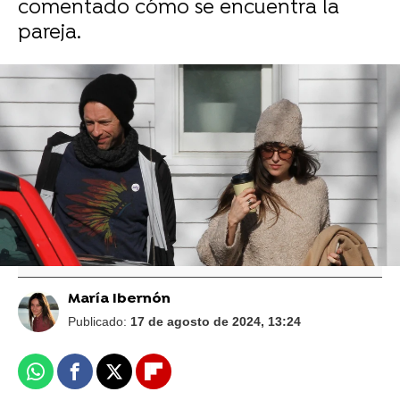
comentado cómo se encuentra la
pareja.
Foto: Gtres
Antonio Banderas, radiante de felicidad
con tener a Dakota Johnson en Málaga y
Melanie Griffith reacciona
María Ibernón
Publicado:
17 de agosto de 2024, 13:24
Whatsapp
Facebook
X
Flipboard