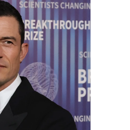
 lo peor de mí"
rd