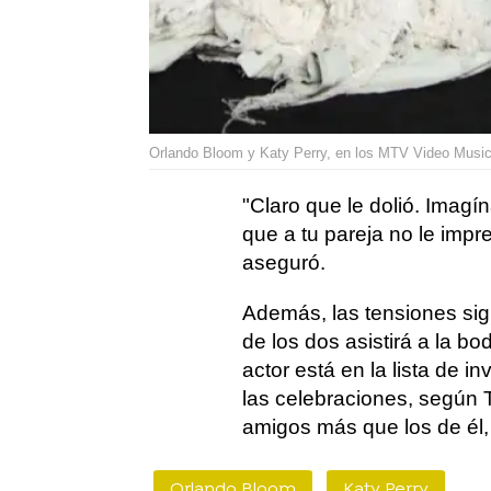
Orlando Bloom y Katy Perry, en los MTV Video Music
"Claro que le dolió. Imagí
que a tu pareja no le impr
aseguró.
Además, las tensiones si
de los dos asistirá a la 
actor está en la lista de i
las celebraciones, según 
amigos más que los de él, 
Orlando Bloom
Katy Perry