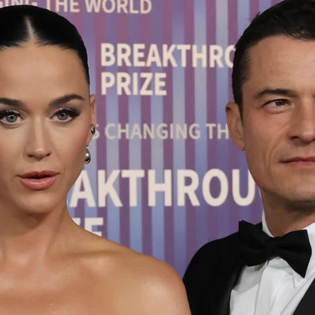
n Orlando Bloom y cómo "jugaba" con él: "Le mostré
Whatsapp
Facebook
X
Flipboa