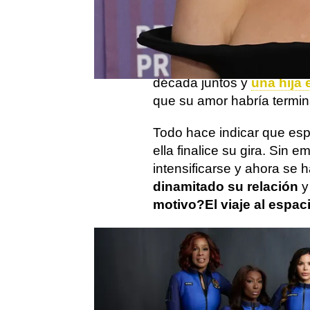
La relación entre
Orlando
cerca de su final después
Aunque nunca se casaran
década juntos y
una hija
que su amor habría termi
Todo hace indicar que es
ella finalice su gira. Sin 
intensificarse y ahora se 
dinamitado su relación
y
motivo?
El viaje al espac