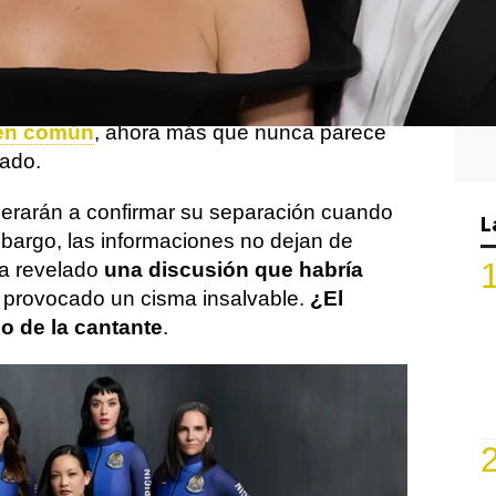
 Bloom y Katy Perry
parece estar más
 de informarse sobre
su profunda crisis
.
 desde su compromiso en 2019 tras una
 en común
, ahora más que nunca parece
nado.
perarán a confirmar su separación cuando
L
embargo, las informaciones no dejan de
ha revelado
una discusión que habría
 provocado un cisma insalvable.
¿El
io de la cantante
.