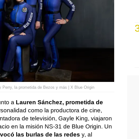
y Perry, la prometida de Bezos y más | X Blue Origin
junto a
Lauren Sánchez, prometida de
rsonalidad como la productora de cine,
ntadora de televisión, Gayle King, viajaron
acio en la misión NS-31 de Blue Origin. Un
vocó las burlas de las redes
y, al