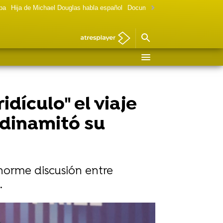
lpa
Hija de Michael Douglas habla español
Documental Las chicas Gilmore
dículo" el viaje
 dinamitó su
enorme discusión entre
.
Vídeo: Gtres | Foto: Getty