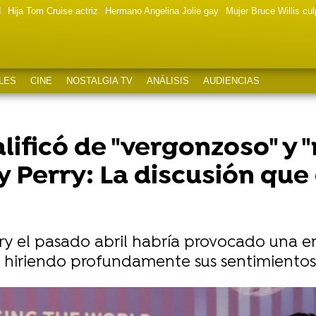
d
Hija Tom Cruise actriz
Hermano Angelina Jolie gay
Mujer Bruce Willis cu
LES
CINE
NOSTALGIA TV
ANÁLISIS
AUDIENCIAS
ficó de "vergonzoso" y "ri
y Perry: La discusión que
erry el pasado abril habría provocado una 
 hiriendo profundamente sus sentimientos