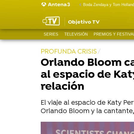
Boda Zendaya y Tom Hollan
Objetivo TV
SERIES
TELEVISIÓN
PREMIOS Y FESTIVA
PROFUNDA CRISIS
Orlando Bloom cali
al espacio de Kat
relación
El viaje al espacio de Katy P
Orlando Bloom y la cantante,