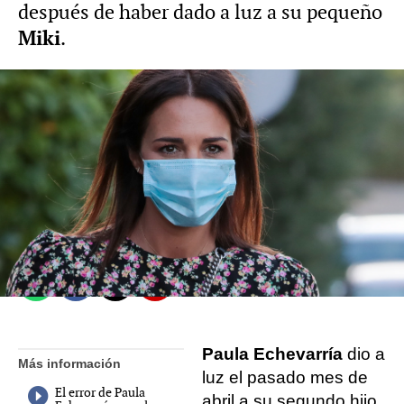
después de haber dado a luz a su pequeño
Miki
.
Celebrities.es
Madrid
Publicado:
05 de octubre de 2021, 10:03
Whatsapp
Facebook
X
Flipboard
Paula Echevarría
dio a
Más información
luz el pasado mes de
El error de Paula
abril a su segundo hijo,