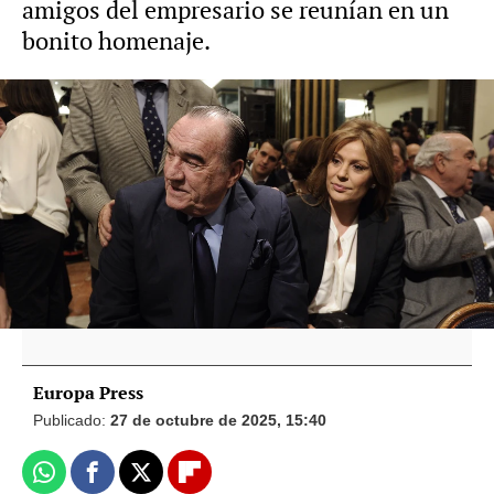
amigos del empresario se reunían en un
bonito homenaje.
Vídeo: Europa Press Foto: Gtres
Nieves Álvarez asegura que Nuria
González "está bien" tras lo que ha
contado Mar Flores de Fernando
Fernández Tapias
Europa Press
Publicado:
27 de octubre de 2025, 15:40
Whatsapp
Facebook
X
Flipboard