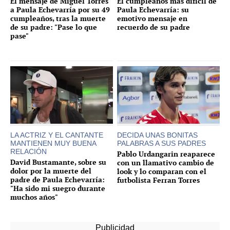
El mensaje de Miguel Torres
El cumpleaños más difícil de
a Paula Echevarría por su 49
Paula Echevarría: su
cumpleaños, tras la muerte
emotivo mensaje en
de su padre: "Pase lo que
recuerdo de su padre
pase"
LA ACTRIZ Y EL CANTANTE
DECIDA UNAS BONITAS
MANTIENEN MUY BUENA
PALABRAS A SUS PADRES
RELACIÓN
Pablo Urdangarin reaparece
David Bustamante, sobre su
con un llamativo cambio de
dolor por la muerte del
look y lo comparan con el
padre de Paula Echevarría:
futbolista Ferran Torres
"Ha sido mi suegro durante
muchos años"