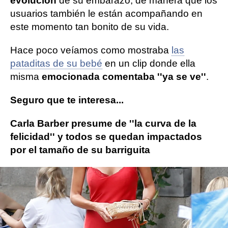
evolución
de su embarazo, de manera que los
usuarios también le están acompañando en
este momento tan bonito de su vida.
Hace poco veíamos como mostraba
las
pataditas de su bebé
en un clip donde ella
misma
emocionada comentaba ''ya se ve''
.
Seguro que te interesa...
Carla Barber presume de ''la curva de la
felicidad'' y todos se quedan impactados
por el tamaño de su barriguita
Carla Barber
famosas embarazadas