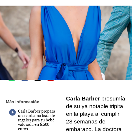
Lidia Del Caño
Madrid
Publicado:
10 de febrero de 2022, 14:19
Whatsapp
Facebook
X
Flipboard
Carla Barber
presumía
Más información
de su ya notable tripita
Carla Barber prepara
en la playa al cumplir
una carísima lista de
regalos para su bebé
28 semanas de
valorada en 6.500
euros
embarazo. La doctora