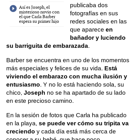
publicaba dos
Así es Joseph, el
misterioso novio con
fotografías en sus
el que Carla Barber
redes sociales en las
espera su primer hijo
que aparece
en
bañador y luciendo
su barriguita de embarazada
.
Barber se encuentra en uno de los momentos
más especiales y felices de su vida.
Está
viviendo el embarazo con mucha ilusión y
entusiasmo
. Y no lo está haciendo sola, su
chico,
Joseph
no se ha apartado de su lado
en este precioso camino.
En la sesión de fotos que Carla ha publicado
en la playa,
se puede ver cómo su tripita va
creciendo
y cada día está más cerca de
conocer a su bebé, que hace poco