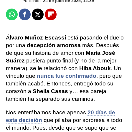
Publicado:
24 de julio de 2025, 12:39
Whatsapp
Facebook
X
Flipboard
Á
lvaro Muñoz Escassi
está pasando el duelo
por una
decepción amorosa
más. Después
de que su historia de amor con
María José
Suárez
pusiera punto final (y no de la mejor
manera), se le relacionó con
Hiba Abouk
. Un
vínculo que
nunca fue confirmado
, pero que
también acabó. Entonces, entregó todo su
corazón a
Sheila Casas
y… esa pareja
también ha separado sus caminos.
Nos enterábamos hace apenas
20 días de
esta decisión
que pillaba por sorpresa a todo
el mundo. Pues, desde que se supo que se