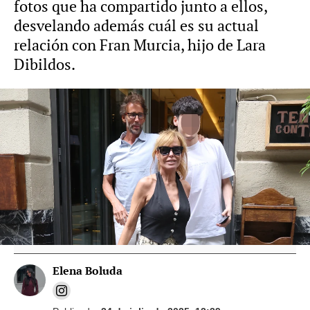
fotos que ha compartido junto a ellos,
desvelando además cuál es su actual
relación con Fran Murcia, hijo de Lara
Dibildos.
Foto: Gtres / Vídeo: Europa Press
Hiba Abouk, molesta, pide que no le
pregunten más por Álvaro Muñoz Escassi:
"Ha pasado ya un año"
Elena Boluda