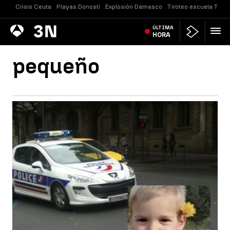
Crisis Ceuta
Playas Donosti
Explosión Damasco
Tiroteo escuela Taila
Antena
ÚLTIMA
Noticias
3
HORA
pequeño