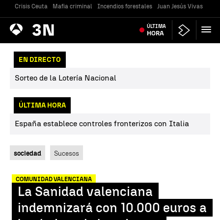
Crisis Ceuta
Mafia criminal
Incendios forestales
Juan Jesús Vivas
Vivi
Antena
ÚLTIMA
Noticias
3
HORA
EN DIRECTO
Sorteo de la Lotería Nacional
ÚLTIMA HORA
España establece controles fronterizos con Italia
sociedad
Sucesos
COMUNIDAD VALENCIANA
La Sanidad valenciana
indemnizará con 10.000 euros a