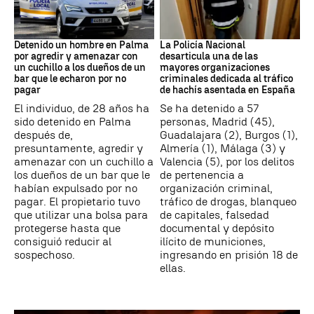
Detención
Narcotrafico
Detenido un hombre en Palma
La Policía Nacional
por agredir y amenazar con
desarticula una de las
un cuchillo a los dueños de un
mayores organizaciones
bar que le echaron por no
criminales dedicada al tráfico
pagar
de hachís asentada en España
El individuo, de 28 años ha
Se ha detenido a 57
sido detenido en Palma
personas, Madrid (45),
después de,
Guadalajara (2), Burgos (1),
presuntamente, agredir y
Almería (1), Málaga (3) y
amenazar con un cuchillo a
Valencia (5), por los delitos
los dueños de un bar que le
de pertenencia a
habían expulsado por no
organización criminal,
pagar. El propietario tuvo
tráfico de drogas, blanqueo
que utilizar una bolsa para
de capitales, falsedad
protegerse hasta que
documental y depósito
consiguió reducir al
ilícito de municiones,
sospechoso.
ingresando en prisión 18 de
ellas.