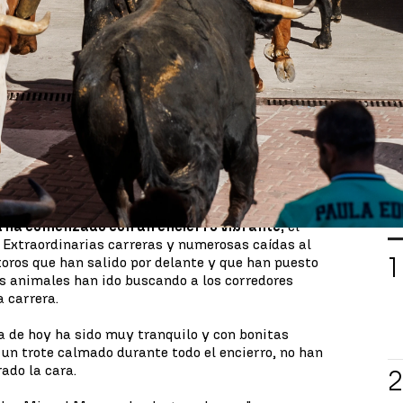
 10:31
madrileña de
San Sebastián de los Reyes
ha
 sábado unos festejos taurinos inéditos con dos
atutinos. El primero, de la ganadería de Hnos.
énez, que
ha concluido con dos heridos
- uno con
 craneal y otro con erosiones por caída. El noveno
penas 10 minutos después del primero, se ha
 seis heridos leves,
todos por caída
, según
Protección Civil.
L
ha comenzado con un encierro vibrante,
el
. Extraordinarias carreras y numerosas caídas al
 toros que han salido por delante y que han puesto
Los animales han ido buscando a los corredores
a carrera.
da de hoy ha sido muy tranquilo y con bonitas
 un trote calmado durante todo el encierro, no han
ado la cara.