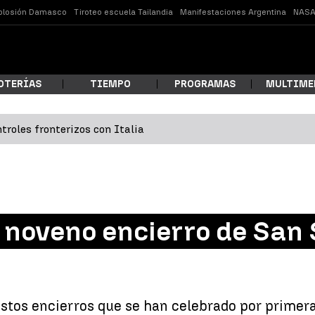
plosión Damasco
Tiroteo escuela Tailandia
Manifestaciones Argentina
NASA
OTERÍAS
TIEMPO
PROGRAMAS
MULTIME
troles fronterizos con Italia
 estás buscando?
 noveno encierro de San 
ar
estos encierros que se han celebrado por primer