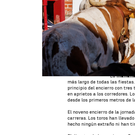
Publicado:
03 de septiembre de 2022,
La ciudad 
Más información
vivido este
encierros m
El octavo y noveno
García Jim
encierro de San
Sebastián de los Reyes
traumatismo
se convierten en los
encierro, a
más largos de los
saldado con
festejos taurinos
fuentes de 
La
mañana 
más largo de todas las fiestas
principio del encierro con tres
en aprietos a los corredores. 
desde los primeros metros de l
El noveno encierro de la jorna
carreras. Los toros han llevado
hecho ningún extraño ni han tir