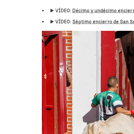
▶️ VÍDEO:
Décimo y undécimo encierr
▶️ VÍDEO:
Séptimo encierro de San S
Paula V. Sisó
Actualizado:
03 de septiembre de 20