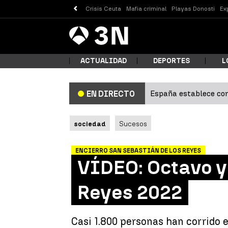
Crisis Ceuta
Mafia criminal
Playas Donosti
Ex
Antena
Noticias
3
ACTUALIDAD
DEPORTES
L
España establece con
EN DIRECTO
¿Qué
sociedad
Sucesos
ENCIERRO SAN SEBASTIÁN DE LOS REYES
VÍDEO: Octavo y
Reyes 2022
Busc
Casi 1.800 personas han corrido 