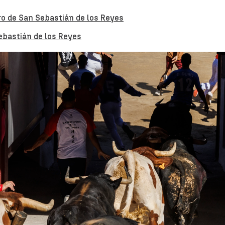
o de San Sebastián de los Reyes
ebastián de los Reyes
VÍDEO: Octavo y noveno encierro de San Sebas
Whatsapp
Facebook
X
Linkedin
22, 13:00