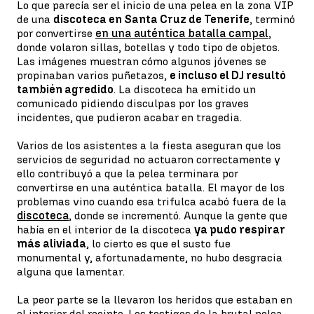
Lo que parecía ser el inicio de una pelea en la zona VIP
de una
discoteca en Santa Cruz de Tenerife
, terminó
por convertirse
en una auténtica batalla campal
,
donde volaron sillas, botellas y todo tipo de objetos.
Las imágenes muestran cómo algunos jóvenes se
propinaban varios puñetazos,
e incluso el DJ resultó
también agredido
. La discoteca ha emitido un
comunicado pidiendo disculpas por los graves
incidentes, que pudieron acabar en tragedia.
Varios de los asistentes a la fiesta aseguran que los
servicios de seguridad no actuaron correctamente y
ello contribuyó a que la pelea terminara por
convertirse en una auténtica batalla. El mayor de los
problemas vino cuando esa trifulca acabó fuera de la
discoteca
, donde se incrementó. Aunque la gente que
había en el interior de la discoteca
ya pudo respirar
más aliviada
, lo cierto es que el susto fue
monumental y, afortunadamente, no hubo desgracia
alguna que lamentar.
La peor parte se la llevaron los heridos que estaban en
el interior del recinto. Los testigos de la brutal pelea