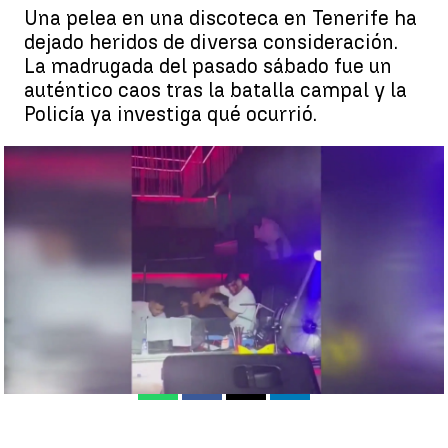
Una pelea en una discoteca en Tenerife ha
dejado heridos de diversa consideración.
La madrugada del pasado sábado fue un
auténtico caos tras la batalla campal y la
Policía ya investiga qué ocurrió.
Imagen de la pelea en la discoteca de Santa Cruz de Tenerife |
Antena 3 Noticias
Enrique Forján
Publicado:
03 de octubre de 2022, 08:47
Whatsapp
Facebook
X
Linkedin