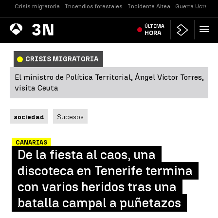
Crisis migratoria
Incendios forestales
Incidente Altea
Guerra Ucrania
Antena
ÚLTIMA
Noticias
3
HORA
CRISIS MIGRATORIA
El ministro de Política Territorial, Ángel Víctor Torres,
visita Ceuta
sociedad
Sucesos
CANARIAS
De la fiesta al caos, una
discoteca en Tenerife termina
con varios heridos tras una
batalla campal a puñetazos