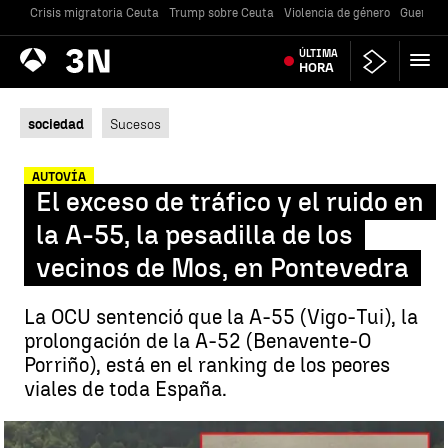
Crisis migratoria Ceuta
Trump sobre Ceuta
Violencia de género
Guerra U
Antena
ÚLTIMA
Noticias
3
HORA
sociedad
Sucesos
AUTOVÍA
El exceso de tráfico y el ruido en
la A-55, la pesadilla de los
vecinos de Mos, en Pontevedra
La OCU sentenció que la A-55 (Vigo-Tui), la
prolongación de la A-52 (Benavente-O
Porriño), está en el ranking de los peores
viales de toda España.