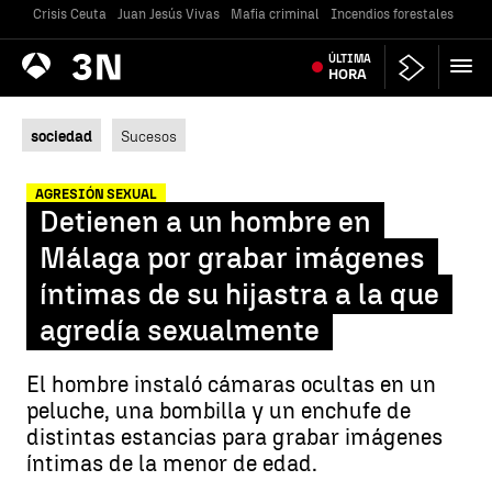
Crisis Ceuta
Juan Jesús Vivas
Mafia criminal
Incendios forestales
Vivi
Antena
ÚLTIMA
Noticias
3
HORA
sociedad
Sucesos
AGRESIÓN SEXUAL
Detienen a un hombre en
Málaga por grabar imágenes
íntimas de su hijastra a la que
agredía sexualmente
El hombre instaló cámaras ocultas en un
peluche, una bombilla y un enchufe de
distintas estancias para grabar imágenes
íntimas de la menor de edad.