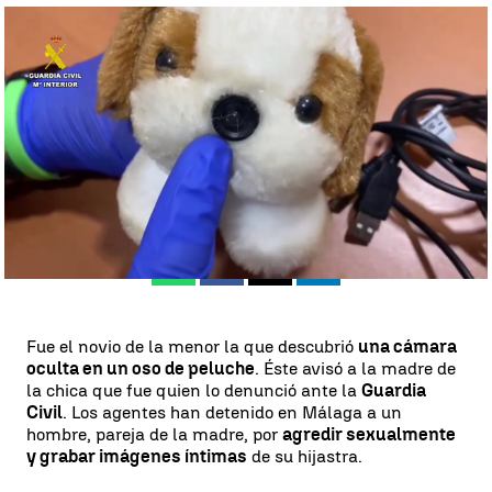
Detenido por grabar imágenes íntimas de su hijastra a la que
agredía sexualmente |
Mabel Redondo
Álvaro Lara
Publicado:
14 de abril de 2024, 12:37
Whatsapp
Facebook
X
Linkedin
Fue el novio de la menor la que descubrió
una cámara
oculta en un oso de peluche
. Éste avisó a la madre de
la chica que fue quien lo denunció ante la
Guardia
Civil
. Los agentes han detenido en Málaga a un
hombre, pareja de la madre, por
agredir sexualmente
y grabar imágenes íntimas
de su hijastra.