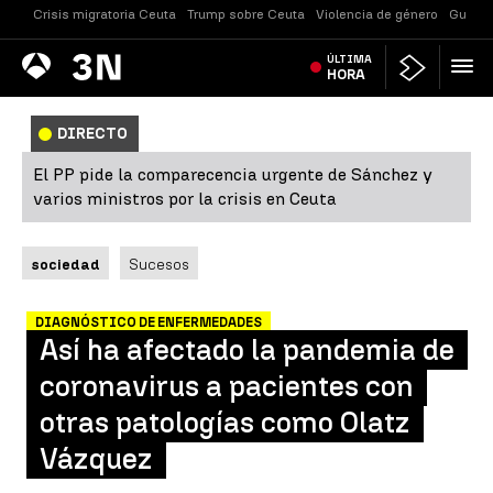
Crisis migratoria Ceuta
Trump sobre Ceuta
Violencia de género
Guerra
Antena
ÚLTIMA
Noticias
3
HORA
DIRECTO
El PP pide la comparecencia urgente de Sánchez y
varios ministros por la crisis en Ceuta
sociedad
Sucesos
DIAGNÓSTICO DE ENFERMEDADES
Así ha afectado la pandemia de
coronavirus a pacientes con
otras patologías como Olatz
Vázquez