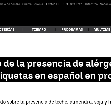
encia de género
Guerra Ucrania
Tiroteo EEUU
Guerra Irán
Infantino
Vacacio
OTERÍAS
TIEMPO
PROGRAMAS
MULTIME
 estás buscando?
 de la presencia de alér
iquetas en español en pr
do sobre la presencia de leche, almendra, soja y 
car