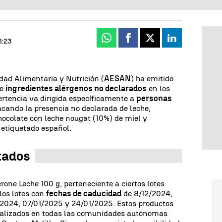
Whatsapp
Facebook
X
Linkedin
1:23
dad Alimentaria y Nutrición (
AESAN
) ha emitido
de
ingredientes alérgenos no declarados
en los
ertencia va dirigida específicamente a
personas
acando la presencia no declarada de leche,
hocolate con leche nougat (10%) de miel y
 etiquetado español.
ctados
erone Leche 100 g, perteneciente a ciertos lotes
 los lotes con
fechas de caducidad
de 8/12/2024,
/2024, 07/01/2025 y 24/01/2025. Estos productos
cializados en todas las comunidades autónomas