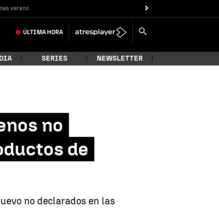
nes verano
ÚLTIMA
HORA
DIA
SERIES
NEWSLETTER
genos no
oductos de
huevo no declarados en las