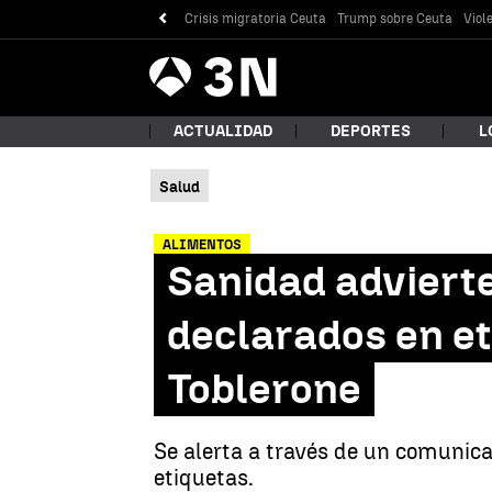
Crisis migratoria Ceuta
Trump sobre Ceuta
Viol
Antena
Noticias
3
ACTUALIDAD
DEPORTES
L
Salud
¿Qué
ALIMENTOS
Sanidad advierte
declarados en et
Toblerone
Se alerta a través de un comunica
Bus
etiquetas.