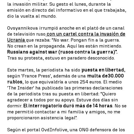
la invasión militar. Su gesto el lunes, durante la
emisión en directo del informativo en el que trabajaba,
dio la vuelta al mundo.
Ovsyannikova irrumpió anoche en el plató de un canal
de televisión ruso
con un cartel contra la invasión de
Ucrania
que rezaba: "No war. Pongan fin a la guerra.
No crean en la propaganda. Aquí les están mintiendo.
Russians against war (rusos contra la guerra)".
Tras su protesta, estuvo en paradero desconocido.
Este martes, la periodista ha sido
puesta en libertad,
según 'France Press', además de una
multa de
30.000
rublos
, lo que equivaldría a unos 254 euros. El medio
'The Insider' ha publicado las primeras declaraciones
de la periodista tras su puesta en libertad: "Quiero
agradecer a todos por su apoyo. Estuve dos días sin
dormir.
El interrogatorio duró más de 14 horas
. No se
me permitió contactar a mi familia y amigos, no me
proporcionaron asistencia legal".
Según el portal OvdInfolive, una ONG defensora de los