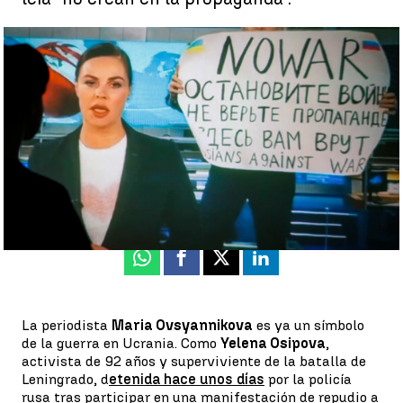
En libertad y con multa económica la periodista rusa que
protestó en televisión contra la guerra en Ucrania |
Efe
Jorge Martínez
Actualizado:
15 de marzo de 2022, 15:42
Publicado:
15 de marzo de 2022, 14:48
Whatsapp
Facebook
X
Linkedin
La periodista
Maria Ovsyannikova
es ya un símbolo
de la guerra en Ucrania. Como
Yelena Osipova
,
activista de 92 años y superviviente de la batalla de
Leningrado, d
etenida hace unos días
por la policía
rusa tras participar en una manifestación de repudio a