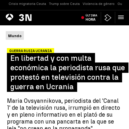
Crisis migratoria Ceuta
Trump sobre Ceuta
Violencia de género
Guerra
Antena
ÚLTIMA
Noticias
3
HORA
Mundo
GUERRA RUSIA UCRANIA
En libertad y con multa
económica la periodista rusa que
protestó en televisión contra la
guerra en Ucrania
Maria Ovsyannikova, periodista del 'Canal
1' de la televisión rusa, irrumpió en directo
y en pleno informativo en el plató de su
programa con una pancarta en la que se
leía "no crean en la propaganda".