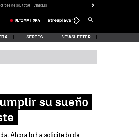
clipse de sol total
Vinicius
ÚLTIMA
HORA
DIA
SERIES
NEWSLETTER
cumplir su sueño
ste
da. Ahora lo ha solicitado de