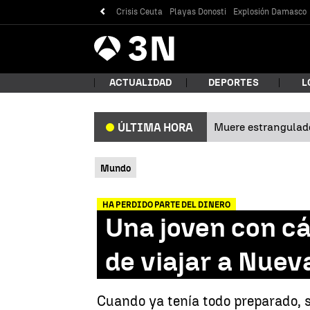
Crisis Ceuta
Playas Donosti
Explosión Damasco
Antena
Noticias
3
ACTUALIDAD
DEPORTES
L
Muere estrangulad
ÚLTIMA HORA
¿Qué
Mundo
HA PERDIDO PARTE DEL DINERO
Una joven con c
de viajar a Nuev
Bus
Cuando ya tenía todo preparado, s