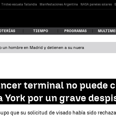
Tiroteo escuela Tailandia
Manifestaciones Argentina
NASA paneles solares
E
OTERÍAS
TIEMPO
PROGRAMAS
MULTIME
o un hombre en Madrid y detienen a su nuera
 estás buscando?
áncer terminal no puede 
a York por un grave despi
car
upo que su solicitud de visado había sido rechaza