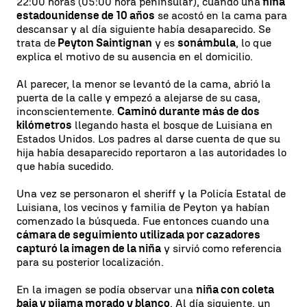
22:00 horas (05:00 hora peninsular), cuando una
niña
estadounidense de 10 años
se acostó en la cama para
descansar y al día siguiente había desaparecido. Se
trata de
Peyton Saintignan
y es
sonámbula
, lo que
explica el motivo de su ausencia en el domicilio.
Al parecer, la menor se levantó de la cama, abrió la
puerta de la calle y empezó a alejarse de su casa,
inconscientemente.
Caminó durante más de dos
kilómetros
llegando hasta el bosque de Luisiana en
Estados Unidos. Los padres al darse cuenta de que su
hija había desaparecido reportaron a las autoridades lo
que había sucedido.
Una vez se personaron el sheriff y la Policía Estatal de
Luisiana, los vecinos y familia de Peyton ya habían
comenzado la búsqueda. Fue entonces cuando una
cámara de seguimiento utilizada por cazadores
capturó la imagen de la niña
y sirvió como referencia
para su posterior localización.
En la imagen se podía observar una
niña con coleta
baja y pijama morado y blanco
. Al día siguiente, un