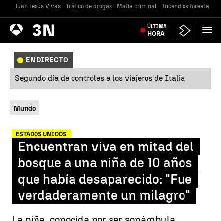
Juan Jesús Vivas
Tráfico de drogas
Mafia criminal
Incendios forestales
Antena
ÚLTIMA
Noticias
3
HORA
EN DIRECTO
Segundo día de controles a los viajeros de Italia
Mundo
ESTADOS UNIDOS
Encuentran viva en mitad del
bosque a una niña de 10 años
que había desaparecido: "Fue
verdaderamente un milagro"
La niña, conocida por ser sonámbula,