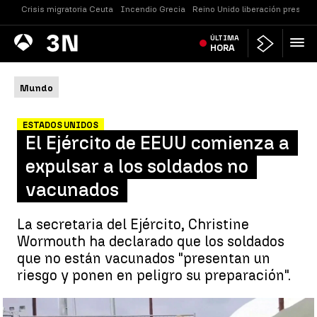
Crisis migratoria Ceuta
Incendio Grecia
Reino Unido liberación presos
Antena
ÚLTIMA
Noticias
3
HORA
Mundo
ESTADOS UNIDOS
El Ejército de EEUU comienza a
expulsar a los soldados no
vacunados
La secretaria del Ejército, Christine
Wormouth ha declarado que los soldados
que no están vacunados "presentan un
riesgo y ponen en peligro su preparación".
El Ejército de EEUU comienza a despedir a los soldados no