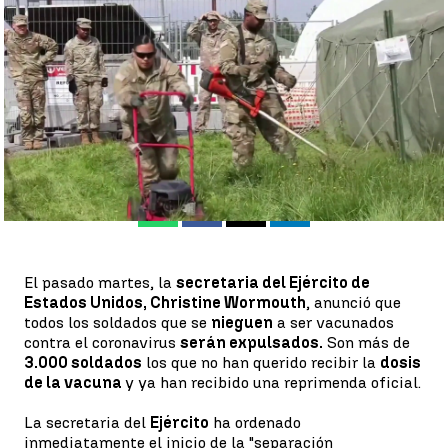
vacunados |
Antena 3 Noticias
Antena 3 Noticias
Publicado:
03 de febrero de 2022, 09:19
Whatsapp
Facebook
X
Linkedin
El pasado martes, la
secretaria del Ejército de
Estados Unidos, Christine Wormouth
, anunció que
todos los soldados que se
nieguen
a ser vacunados
contra el coronavirus
serán expulsados.
Son más de
3.000 soldados
los que no han querido recibir la
dosis
de la vacuna
y ya han recibido una reprimenda oficial.
La secretaria del
Ejército
ha ordenado
inmediatamente el inicio de la "separación