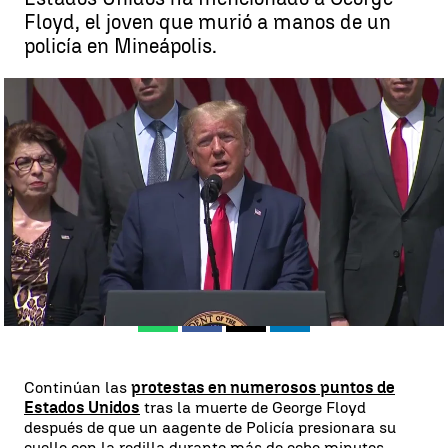
Floyd, el joven que murió a manos de un
policía en Mineápolis.
Donald Trump utiliza a George Floyd para hablar de economía:
"Ojalá nos esté mirando, es un gran día para él" |
Antena 3 Noticias
Antena 3 Noticias
Publicado:
05 de junio de 2020, 20:04
Whatsapp
Facebook
X
Linkedin
Continúan las
protestas en numerosos puntos de
Estados Unidos
tras la muerte de George Floyd
después de que un aagente de Policía presionara su
cuello con la rodilla durante más de ocho minutos.