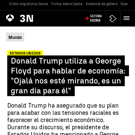
Crisis migratoria Ceuta
Trump sobre Ceuta
Violencia de género
Guerra U
Antena
ÚLTIMA
Noticias
3
HORA
Mundo
ESTADOS UNIDOS
Donald Trump utiliza a George
Floyd para hablar de economía:
"Ojalá nos esté mirando, es un
gran día para él"
Donald Trump ha asegurado que su plan
para acabar con las tensiones raciales es
favorecer el crecimiento económico.
Durante su discurso, el presidente de
Estados Unidos ha mencionado a George