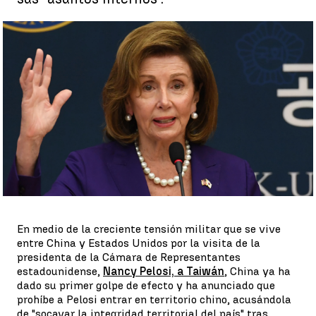
China veta a Nancy Pelosi |
EFE
Enrique Forján
Publicado:
05 de agosto de 2022, 10:53
Whatsapp
Facebook
X
Linkedin
En medio de la creciente tensión militar que se vive
entre China y Estados Unidos por la visita de la
presidenta de la Cámara de Representantes
estadounidense,
Nancy Pelosi, a Taiwán
, China ya ha
dado su primer golpe de efecto y ha anunciado que
prohíbe a Pelosi entrar en territorio chino, acusándola
de "socavar la integridad territorial del país" tras